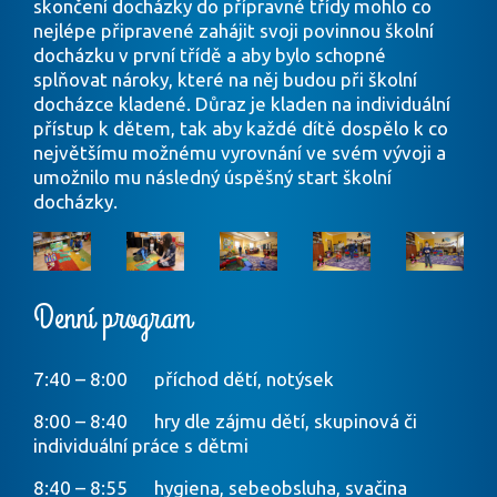
skončení docházky do přípravné třídy mohlo co
nejlépe připravené zahájit svoji povinnou školní
docházku v první třídě a aby bylo schopné
splňovat nároky, které na něj budou při školní
docházce kladené. Důraz je kladen na individuální
přístup k dětem, tak aby každé dítě dospělo k co
největšímu možnému vyrovnání ve svém vývoji a
umožnilo mu následný úspěšný start školní
docházky.
Denní program
7:40 – 8:00 příchod dětí, notýsek
8:00 – 8:40 hry dle zájmu dětí, skupinová či
individuální práce s dětmi
8:40 – 8:55 hygiena, sebeobsluha, svačina