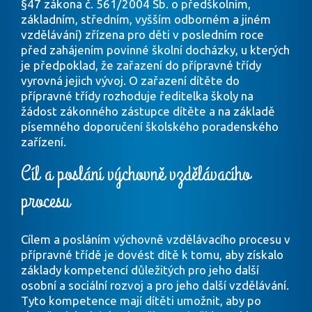
§47 zákona č. 561/2004 Sb. o předškolním,
základním, středním, vyšším odborném a jiném
vzdělávání) zřízena pro děti v posledním roce
před zahájením povinné školní docházky, u kterých
je předpoklad, že zařazení do přípravné třídy
vyrovná jejich vývoj. O zařazení dítěte do
přípravné třídy rozhoduje ředitelka školy na
žádost zákonného zástupce dítěte a na základě
písemného doporučení školského poradenského
zařízení.
Cíl a poslání výchovně vzdělávacího
procesu
Cílem a posláním výchovně vzdělávacího procesu v
přípravné třídě je dovést dítě k tomu, aby získalo
základy kompetencí důležitých pro jeho další
osobní a sociální rozvoj a pro jeho další vzdělávání.
Tyto kompetence mají dítěti umožnit, aby po