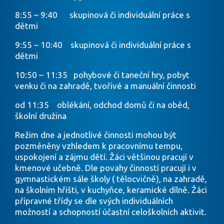
8:55 – 9:40 skupinová či individuální práce s
dětmi
9:55 – 10:40 skupinová či individuální práce s
dětmi
10:50 – 11:35 pohybové či taneční hry, pobyt
venku či na zahradě, tvořivé a manuální činnosti
od 11:35 oblékání, odchod domů či na oběd,
školní družina
Režim dne a jednotlivé činnosti mohou být
pozměněny vzhledem k pracovnímu tempu,
uspokojení a zájmu dětí. Žáci většinou pracují v
kmenové učebně. Dle povahy činností pracují i v
gymnastickém sále školy ( tělocvičně), na zahradě,
na školním hřišti, v kuchyňce, keramické dílně. Žáci
přípravné třídy se dle svých individuálních
možností a schopností účastní celoškolních aktivit.