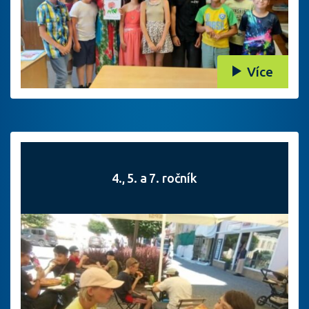
Více
4., 5. a 7. ročník