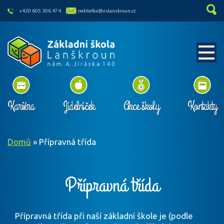
skip to main content
+420 605 306 474
reditelka@zslanskroun.cz
Kariéra
Jídelníček
Akce školy
Kontakty
Domů
»
Přípravná třída
Přípravná třída
Přípravná třída při naší základní škole je (podle