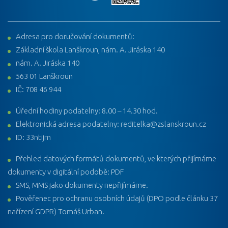
Adresa pro doručování dokumentů:
Základní škola Lanškroun, nám. A. Jiráska 140
nám. A. Jiráska 140
563 01 Lanškroun
IČ: 708 46 944
Úřední hodiny podatelny: 8.00 – 14.30 hod.
Elektronická adresa podatelny: reditelka@zslanskroun.cz
ID: 33ntijm
Přehled datových formátů dokumentů, ve kterých přijímáme
dokumenty v digitální podobě: PDF
SMS, MMS jako dokumenty nepřijímáme.
Pověřenec pro ochranu osobních údajů (DPO podle článku 37
nařízení GDPR) Tomáš Urban.