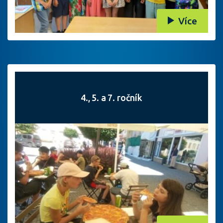
Více
4., 5. a 7. ročník