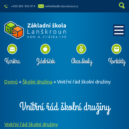
skip to main content
+420 605 306 474
reditelka@zslanskroun.cz
Kariéra
Jídelníček
Akce školy
Kontakty
Domů
»
Školní družina
»
Vnitřní řád školní družiny
Vnitřní řád školní družiny
Vnitřní řád školní družiny