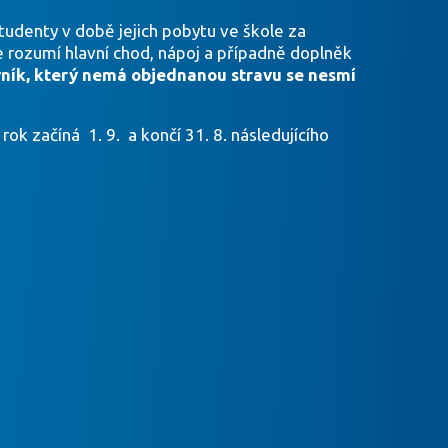
studenty v době jejich pobytu ve škole za
e rozumí hlavní chod, nápoj a případně doplněk
vník, který nemá objednanou stravu se nesmí
ok začíná 1. 9. a končí 31. 8. následujícího