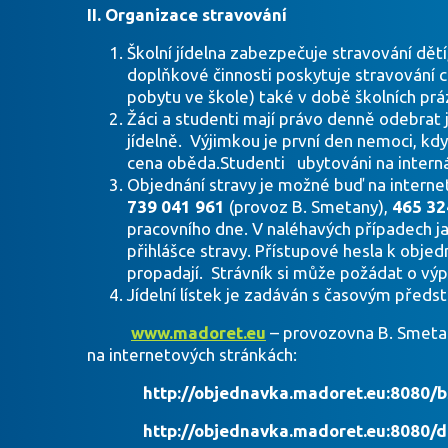
II. Organizace stravování
Školní jídelna zabezpečuje stravování dět
doplňkové činnosti poskytuje stravování c
pobytu ve škole) také v době školních prá
Žáci a studenti mají právo denně odebrat
jídelně. Výjimkou je první den nemoci, kd
cena oběda.Studenti ubytováni na internát
Objednání stravy je možné buď na internet
739 041 961
(provoz B. Smetany),
465 32
pracovního dne. V naléhavých případech ja
přihlášce stravy. Přístupové hesla k obj
propadají. Strávník si může požádat o výp
Jídelní lístek je zadáván s časovým předst
www.madoret.eu
– provozovna B. Smeta
na internetových stránkách:
http://objednavka.madoret.eu:8080/b
http://objednavka.madoret.eu:8080/do