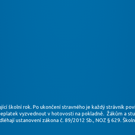
ící školní rok. Po ukončení stravného je každý strávník po
přeplatek vyzvednout v hotovosti na pokladně. Žákům a s
éhají ustanovení zákona č. 89/2012 Sb., NOZ § 629. Školní 