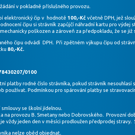
yžádání v pokladně příslušného provozu.
pí elektronický čip v hodnotě
100,-Kč
včetně DPH, jež slou
dnocení čipu si strávník zapůjčí náhradní kartu pro výdej s
i mechanicky poškozen a zároveň za předpokladu, že se již s
aného čipu odvádí DPH. Při zpětném výkupu čipu od strávník
stku
80,-Kč.
978430207/0100
tní platby rodné číslo strávníka, pokud strávník nesouhlasí
teb používat. Podmínkou pro spárování platby se stravovac
smlouvy se školní jídelnou.
énka na provozu B. Smetany nebo Dobrovského. Provozní do
je vždy jeden den v měsíci prodloužen předprodej stravy. S
vníka nelze oběd objednat.