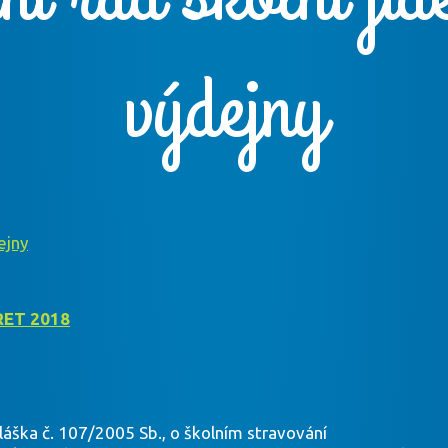
výdejny
ejny
RET 2018
láška č. 107/2005 Sb., o školním stravování