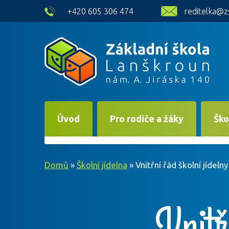
skip to main content
+420 605 306 474
reditelka@z
Úvod
Pro rodiče a žáky
Ško
Domů
»
Školní jídelna
»
Vnitřní řád školní jídeln
Vnitř