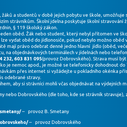
í, žáků a studentů v době jejich pobytu ve škole, umožňuje
izím strávníkům. Školní jdelna poskytuje školní stravování 
zdnin, § 119 školský zákon.
 jeden oběd. Žák nebo student, který nebyl přítomen ve šk
y lze vydat oběd do jídlonosiče, pokud nebylo možno oběd vč
ě mají právo odebrat denně jedno hlavní jídlo (oběd, večeř
u, na objednávkových terminálech v jídelnách nebo telefon
4 232, 603 831 095
(provoz Dobrovského). Strava musí bý
ko je nemoc apod., je možné se telefonicky dohodnout do 7 
ednávkám přes internet si vyžádejte u pokladního okénka 
is odebrané stravy.
ihem, aby si strávníci mohli včas objednávat na výdejních m
ny nebo Dobrovského (dle toho, kde se strávník stravuj
smetany/
– provoz B. Smetany
brovskeho/
– provoz Dobrovského