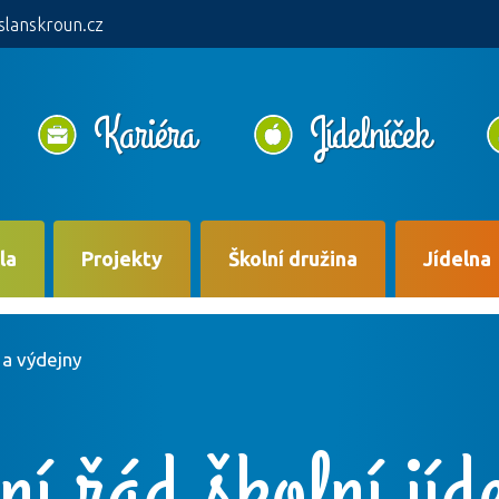
slanskroun.cz
Kariéra
Jídelníček
la
Projekty
Školní družina
Jídelna
y a výdejny
ní řád školní jíd