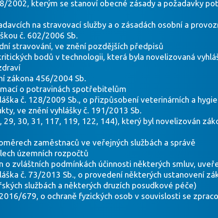
8/2002, kterým se stanoví obecné zásady a požadavky potr
adavcích na stravovací služby a o zásadách osobní a provoz
áškou č. 602/2006 Sb.
dní stravování, ve znění pozdějších předpisů
ritických bodů v technologii, která byla novelizovaná vyh
zdraví
ění zákona 456/2004 Sb.
rmací o potravinách spotřebitelům
láška č. 128/2009 Sb., o přizpůsobení veterinárních a hyg
ukty, ve znění vyhlášky č. 191/2013 Sb.
, 29, 30, 31, 117, 119, 122, 144), který byl novelizován z
 poměrech zaměstnaců ve veřejných službách a správě
dlech územních rozpočtů
n o zvláštních podmínkách účinnosti některých smluv, uveře
láška č. 73/2013 Sb., o provedení některých ustanovení zák
ařských službách a některých druzích posudkové péče)
2016/679, o ochraně fyzických osob v souvislosti se zpra