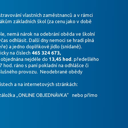
 stravování vlastních zaměstnanců a v rámci
žákům základních škol (za cenu jako v době
ole, nemá nárok na odebrání oběda ve školní
as odhlásit. Další dny nemoci se hradí plná
e) a jedno doplňkové jídlo (snídaně).
icky na číslech
465 324 673,
t objednána nejdéle do
13,45 hod
. předešlého
hod. ráno s paní pokladní na odhlášce či
příslušného provozu. Neodebrané obědy
ístech a na internetových stránkách:
e), záložka „ONLINE OBJEDNÁVKA“ nebo přímo