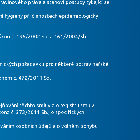
avinového práva a stanoví postupy týkající se
ní hygieny při činnostech epidemiologicky
láškou č. 196/2002 Sb. a 161/2004/Sb.
ienických požadavků pro některé potravinářské
ákonem č. 472/2011 Sb.
jňování těchto smluv a o registru smluv
ona č. 373/2011 Sb., o specifických
cováním osobních údajů a o volném pohybu