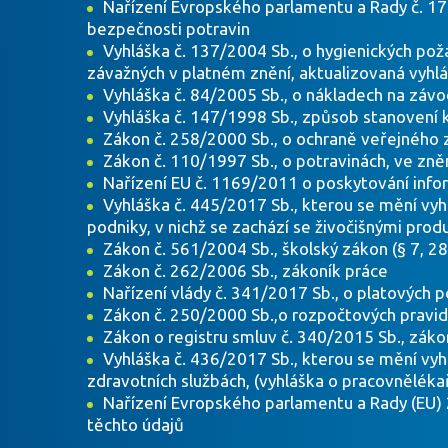
Nařízení Evropského parlamentu a Rady č. 17
bezpečnosti potravin
Vyhláška č. 137/2004 Sb., o hygienických pož
závažných v platném znění, aktualizovaná vyhl
Vyhláška č. 84/2005 Sb., o nákladech na závo
Vyhláška č. 147/1998 Sb., způsob stanovení k
Zákon č. 258/2000 Sb., o ochraně veřejného 
Zákon č. 110/1997 Sb., o potravinách, ve zn
Nařízení EU č. 1169/2011 o poskytování info
Vyhláška č. 445/2017 Sb., kterou se mění vyh
podniky, v nichž se zachází se živočišnými prod
Zákon č. 561/2004 Sb., školský zákon (§ 7, 28
Zákon č. 262/2006 Sb., zákoník práce
Nařízení vlády č. 341/2017 Sb., o platových
Zákon č. 250/2000 Sb.,o rozpočtových pravi
Zákon o registru smluv č. 340/2015 Sb., záko
Vyhláška č. 436/2017 Sb., kterou se mění vyh
zdravotních službách, (vyhláška o pracovnělék
Nařízení Evropského parlamentu a Rady (EU) 
těchto údajů