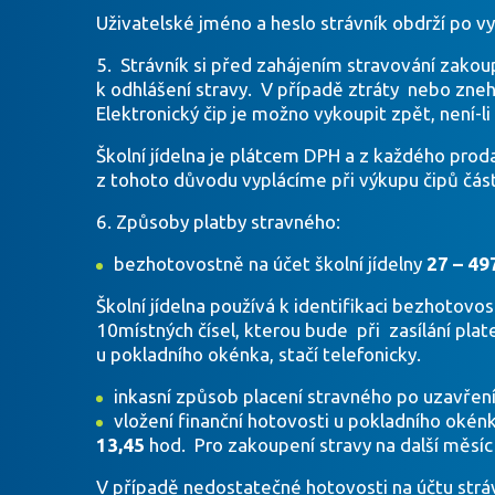
Uživatelské jméno a heslo strávník obdrží po v
5. Strávník si před zahájením stravování zakou
k odhlášení stravy. V případě ztráty nebo zneho
Elektronický čip je možno vykoupit zpět, není-l
Školní jídelna je plátcem DPH a z každého prod
z tohoto důvodu vyplácíme při výkupu čipů čá
6. Způsoby platby stravného:
bezhotovostně na účet školní jídelny
27 – 4
Školní jídelna používá k identifikaci bezhotovos
10místných čísel, kterou bude při zasílání pla
u pokladního okénka, stačí telefonicky.
inkasní způsob placení stravného po uzavření 
vložení finanční hotovosti u pokladního ok
13,45
hod. Pro zakoupení stravy na další měsíc 
V případě nedostatečné hotovosti na účtu strá