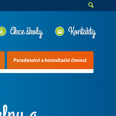
Akce školy
Kontakty
Poradenství a konzultační činnost
elny a