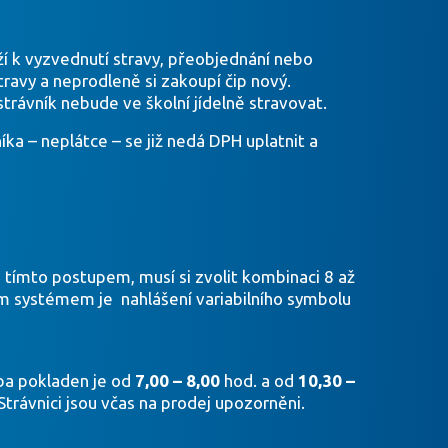
ží k vyzvednutí stravy, přeobjednání nebo
travy a neprodleně si zakoupí čip nový.
trávník nebude ve školní jídelně stravovat.
a – neplátce – se již nedá DPH uplatnit a
 s tímto postupem, musí si zvolit kombinaci 8 až
ím systémem je nahlášení variabilního symbolu
ba pokladen je od
7,00 – 8,00
hod. a od
10,30 –
trávnici jsou včas na prodej upozorněni.