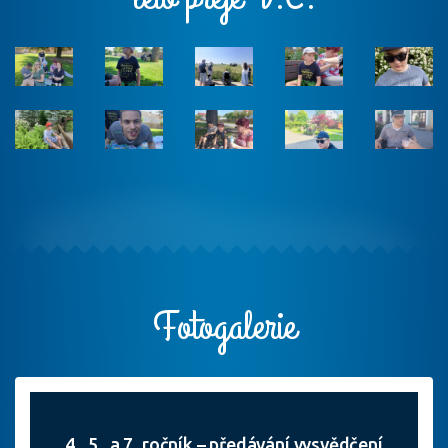
Fotogalerie
4., 5., a 7. ročník – předávání vysvědčení