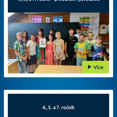
Více
4., 5. a 7. ročník