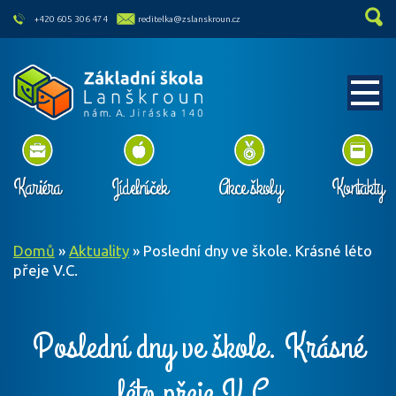
skip to main content
+420 605 306 474
reditelka@zslanskroun.cz
Kariéra
Jídelníček
Akce školy
Kontakty
Domů
»
Aktuality
»
Poslední dny ve škole. Krásné léto
přeje V.C.
Poslední dny ve škole. Krásné
léto přeje V.C.