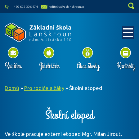
skip to main content
+420 605 306 474
reditelka@zslanskroun.cz
Kariéra
Jídelníček
Akce školy
Kontakty
Domů
»
Pro rodiče a žáky
»
Školní etoped
Školní etoped
Ve škole pracuje externí etoped Mgr. Milan Jirout.