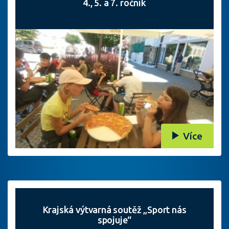
4., 5. a 7. ročník
Více
Krajská výtvarná soutěž „Sport nás
spojuje“