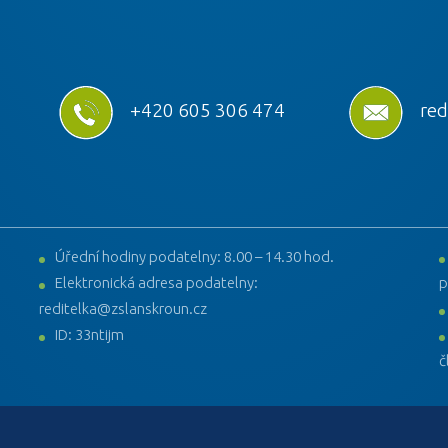
+420 605 306 474
red
Úřední hodiny podatelny: 8.00 – 14.30 hod.
Elektronická adresa podatelny:
p
reditelka@zslanskroun.cz
ID: 33ntijm
č