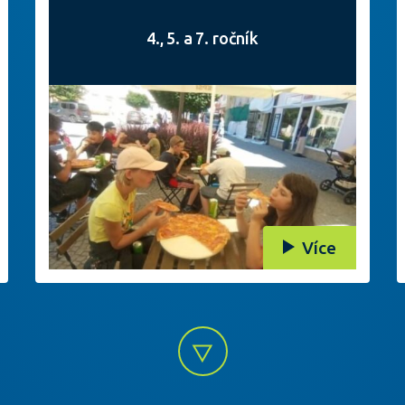
4., 5. a 7. ročník
Více