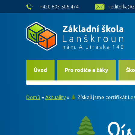
skip to main content
+420 605 306 474
reditelka@z
Úvod
Pro rodiče a žáky
Ško
Domů
»
Aktuality
»
Získali jsme certifikát Les
Získ