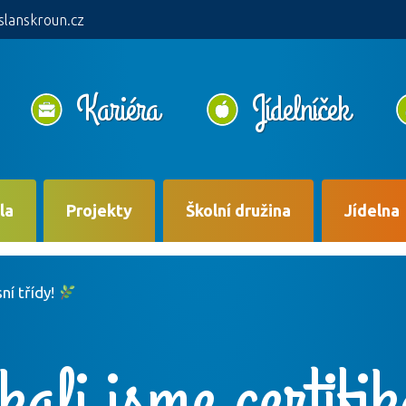
slanskroun.cz
Kariéra
Jídelníček
la
Projekty
Školní družina
Jídelna
ní třídy!
ali jsme certifi