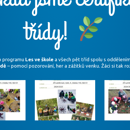
třídy!
 do programu
Les ve škole
a všech pět tříd spolu s oddělením
odě
– pomocí pozorování, her a zážitků venku. Žáci si tak roz