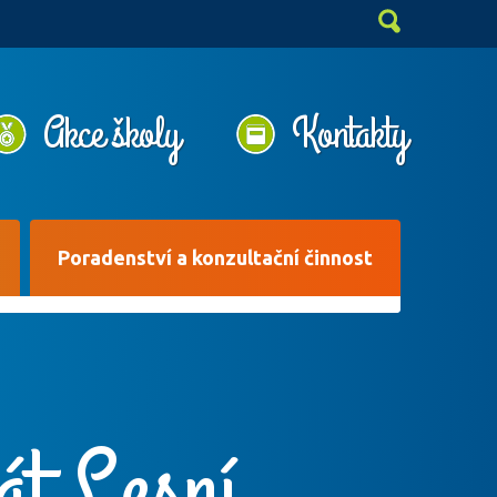
Akce školy
Kontakty
Poradenství a konzultační činnost
kát Lesní