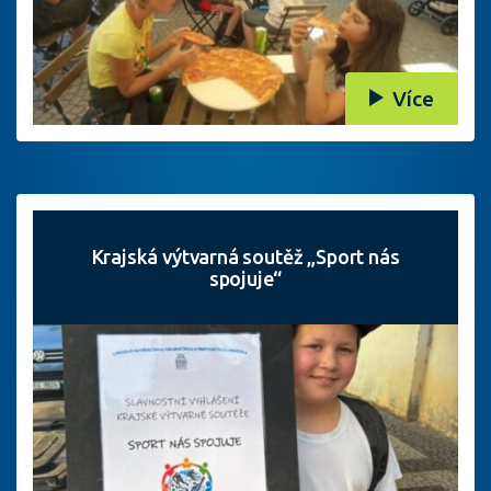
Více
Krajská výtvarná soutěž „Sport nás
spojuje“