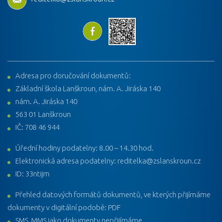
Adresa pro doručování dokumentů:
Základní škola Lanškroun, nám. A. Jiráska 140
nám. A. Jiráska 140
563 01 Lanškroun
IČ: 708 46 944
Úřední hodiny podatelny: 8.00 – 14.30 hod.
Elektronická adresa podatelny: reditelka@zslanskroun.cz
ID: 33ntijm
Přehled datových formátů dokumentů, ve kterých přijímáme
dokumenty v digitální podobě: PDF
SMS, MMS jako dokumenty nepřijímáme.