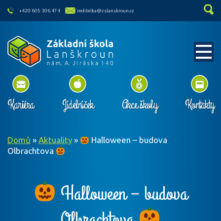
skip to main content
+420 605 306 474
reditelka@zslanskroun.cz
Kariéra
Jídelníček
Akce školy
Kontakty
Domů
»
Aktuality
»
Halloween – budova
Olbrachtova
Halloween – budova
Olbrachtova