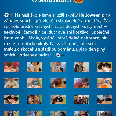
Na naší škole jsme si užili skvělý
Halloween
plný
zábavy, smíchu, převleků a strašidelné atmosféry. Žáci
i učitelé přišli v krásných i strašidelných kostýmech –
nechyběli čarodějnice, duchové ani kostlivci. Společně
jsme zdobili školu, vyráběli strašidelné dekorace, plnili
různé tematické úkoly. Na závěr dne jsme si užili
malou diskotéku a sladkou odměnu. Byl to den plný
smíchu, odvahy a radosti!