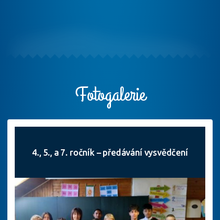
Fotogalerie
4., 5., a 7. ročník – předávání vysvědčení