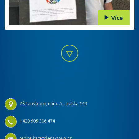
Více
ZŠ Lanškroun, nám. A. Jiráska 140
+420 605 306 474
reditelka@zslanskroun.cz