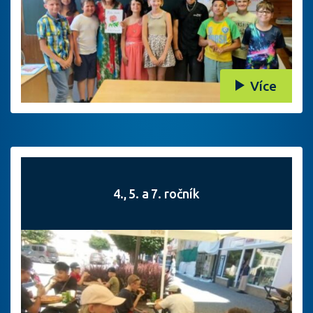
Více
4., 5. a 7. ročník