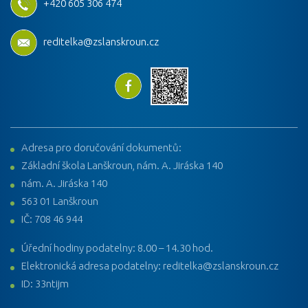
+420 605 306 474
reditelka@zslanskroun.cz
Adresa pro doručování dokumentů:
Základní škola Lanškroun, nám. A. Jiráska 140
nám. A. Jiráska 140
563 01 Lanškroun
IČ: 708 46 944
Úřední hodiny podatelny: 8.00 – 14.30 hod.
Elektronická adresa podatelny: reditelka@zslanskroun.cz
ID: 33ntijm