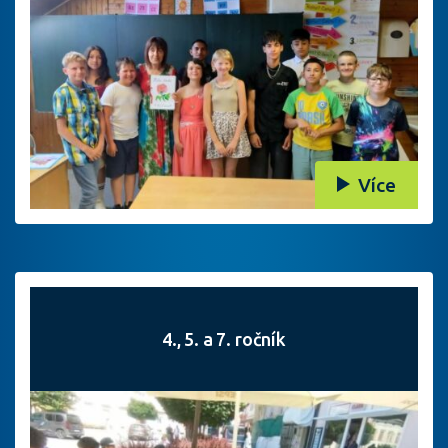
Více
4., 5. a 7. ročník