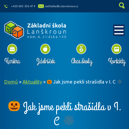
skip to main content
+420 605 306 474
reditelka@zslanskroun.cz
Kariéra
Jídelníček
Akce školy
Kontakty
Domů
»
Aktuality
»
Jak jsme pekli strašidla v I. C
Jak jsme pekli strašidla v I.
C