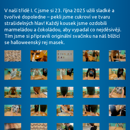
V naší třídě I. C jsme si 23. října 2025 užili sladké a
tvořivé dopoledne – pekli jsme cukroví ve tvaru
strašidelných hlav! Každý kousek jsme ozdobili
marmeládou a čokoládou, aby vypadal co nejděsivěji.
Tím jsme si připravili originální svačinku na náš blížící
se halloweenský rej masek.