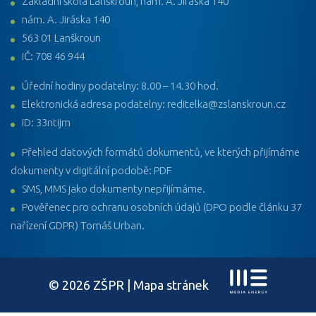
Základní škola Lanškroun, nám. A. Jiráska 140
nám. A. Jiráska 140
563 01 Lanškroun
IČ: 708 46 944
Úřední hodiny podatelny: 8.00 – 14.30 hod.
Elektronická adresa podatelny: reditelka@zslanskroun.cz
ID: 33ntijm
Přehled datových formátů dokumentů, ve kterých přijímáme
dokumenty v digitální podobě: PDF
SMS, MMS jako dokumenty nepřijímáme.
Pověřenec pro ochranu osobních údajů (DPO podle článku 37
nařízení GDPR) Tomáš Urban.
© 2026 ZŠPR |
Mapa stránek