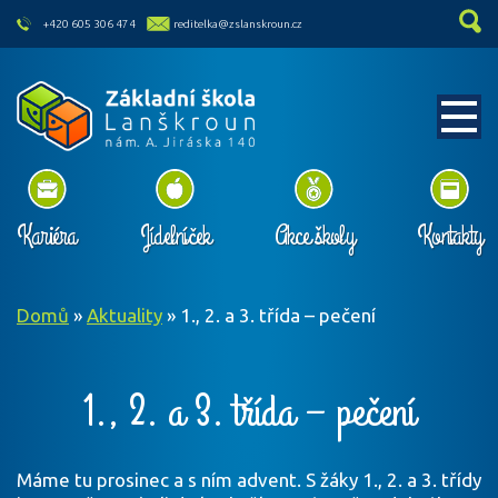
skip to main content
+420 605 306 474
reditelka@zslanskroun.cz
Kariéra
Jídelníček
Akce školy
Kontakty
Domů
»
Aktuality
»
1., 2. a 3. třída – pečení
1., 2. a 3. třída – pečení
Máme tu prosinec a s ním advent. S žáky 1., 2. a 3. třídy