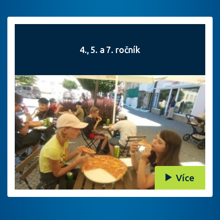
4., 5. a 7. ročník
Více