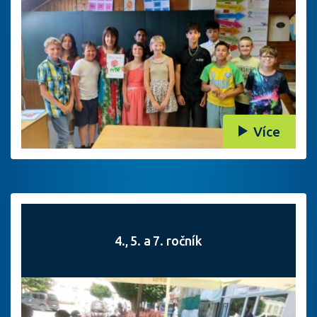
Více
4., 5. a 7. ročník