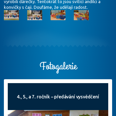
vyrobili dárečky. Tentokrát to jsou svítící andílci a
konvičky s čaji. Doufáme, že udělají radost.
Fotogalerie
4., 5., a 7. ročník – předávání vysvědčení