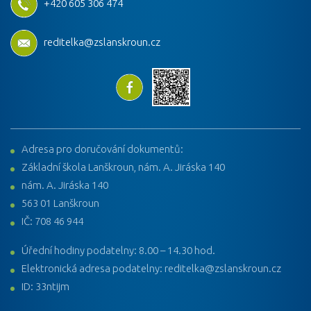
+420 605 306 474
reditelka@zslanskroun.cz
Adresa pro doručování dokumentů:
Základní škola Lanškroun, nám. A. Jiráska 140
nám. A. Jiráska 140
563 01 Lanškroun
IČ: 708 46 944
Úřední hodiny podatelny: 8.00 – 14.30 hod.
Elektronická adresa podatelny: reditelka@zslanskroun.cz
ID: 33ntijm