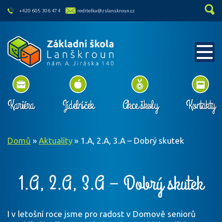
skip to main content
+420 605 306 474
reditelka@zslanskroun.cz
Kariéra
Jídelníček
Akce školy
Kontakty
Domů
»
Aktuality
»
1.A, 2.A, 3.A – Dobrý skutek
1.A, 2.A, 3.A – Dobrý skutek
I v letošní roce jsme pro radost v Domově seniorů