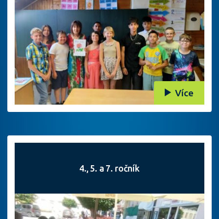
Více
4., 5. a 7. ročník