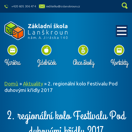
skip to main content
+420 605 306 474
reditelka@zslanskroun.cz
Kariéra
Jídelníček
Akce školy
Kontakty
Domů
»
Aktuality
»
2. regionální kolo Festivalu Pod
duhovými křídly 2017
2. regionální kolo Festivalu Pod
duhovými křídly 2017