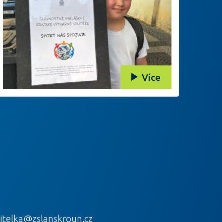
Více
itelka@zslanskroun.cz