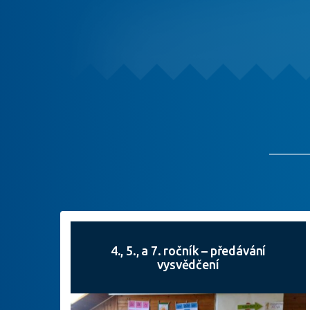
4., 5., a 7. ročník – předávání
vysvědčení