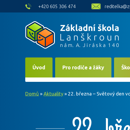
skip to main content
+420 605 306 474
reditelka@z
Úvod
Pro rodiče a žáky
Ško
Domů
»
Aktuality
»
22. března – Světový den v
22. bř