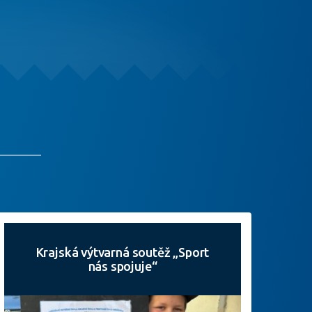
Krajská výtvarná soutěž „Sport
nás spojuje“