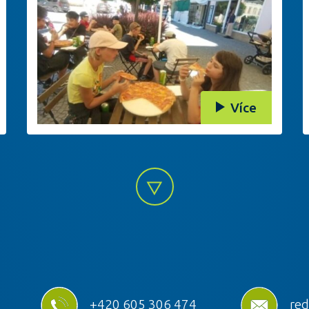
Více
+420 605 306 474
red