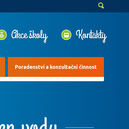
Akce školy
Kontakty
Poradenství a konzultační činnost
en vody