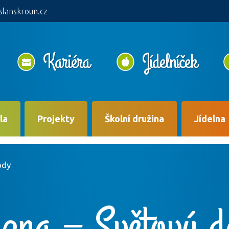
slanskroun.cz
Kariéra
Jídelníček
la
Projekty
Školní družina
Jídelna
ody
ezna – Světový d