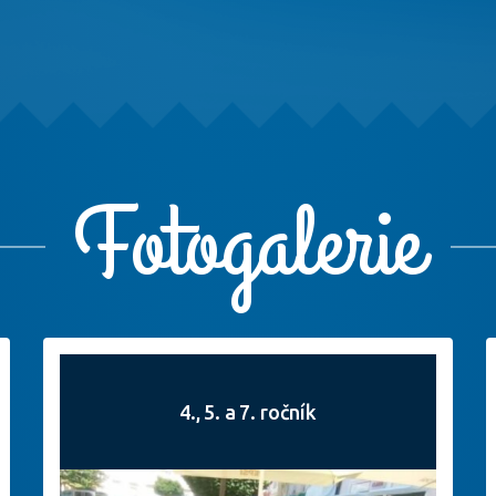
Fotogalerie
4., 5. a 7. ročník