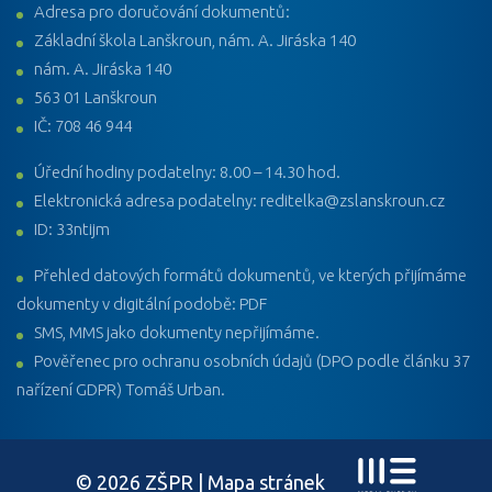
Adresa pro doručování dokumentů:
Základní škola Lanškroun, nám. A. Jiráska 140
nám. A. Jiráska 140
563 01 Lanškroun
IČ: 708 46 944
Úřední hodiny podatelny: 8.00 – 14.30 hod.
Elektronická adresa podatelny: reditelka@zslanskroun.cz
ID: 33ntijm
Přehled datových formátů dokumentů, ve kterých přijímáme
dokumenty v digitální podobě: PDF
SMS, MMS jako dokumenty nepřijímáme.
Pověřenec pro ochranu osobních údajů (DPO podle článku 37
nařízení GDPR) Tomáš Urban.
© 2026 ZŠPR |
Mapa stránek