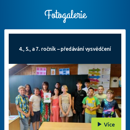
Fotogalerie
4., 5., a 7. ročník – předávání vysvědčení
Více