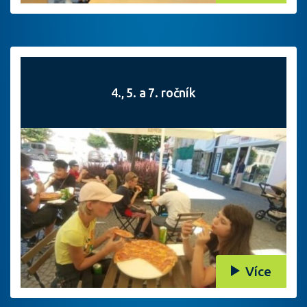
4., 5. a 7. ročník
Více