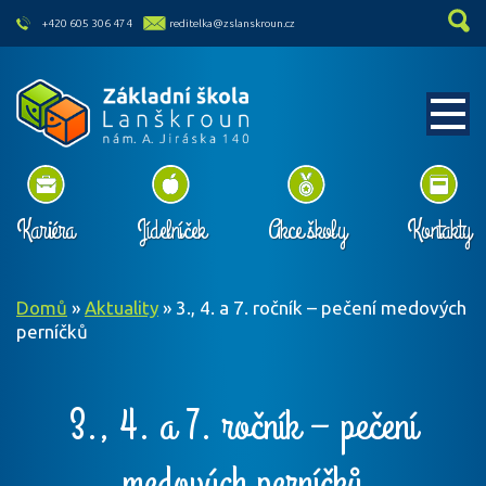
skip to main content
+420 605 306 474
reditelka@zslanskroun.cz
Kariéra
Jídelníček
Akce školy
Kontakty
Domů
»
Aktuality
»
3., 4. a 7. ročník – pečení medových
perníčků
3., 4. a 7. ročník – pečení
medových perníčků