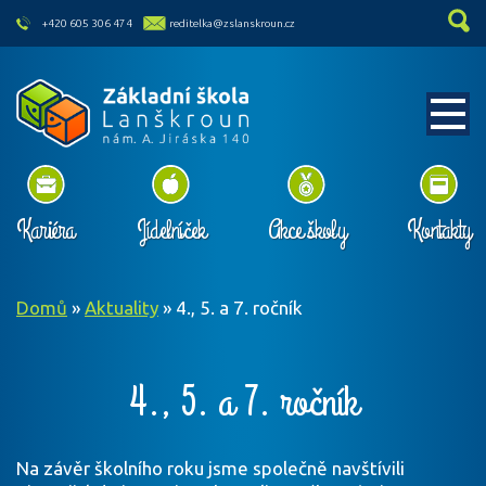
skip to main content
+420 605 306 474
reditelka@zslanskroun.cz
Kariéra
Jídelníček
Akce školy
Kontakty
Domů
»
Aktuality
»
4., 5. a 7. ročník
4., 5. a 7. ročník
Na závěr školního roku jsme společně navštívili