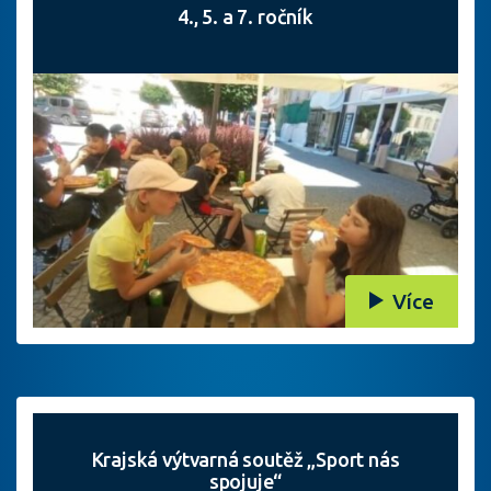
4., 5. a 7. ročník
Více
Krajská výtvarná soutěž „Sport nás
spojuje“