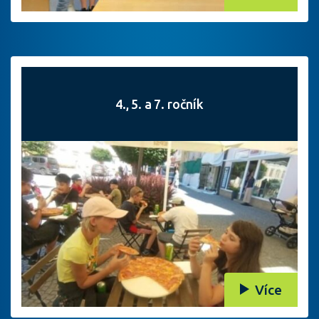
4., 5. a 7. ročník
Více