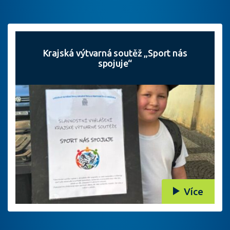
Krajská výtvarná soutěž „Sport nás
spojuje“
Více