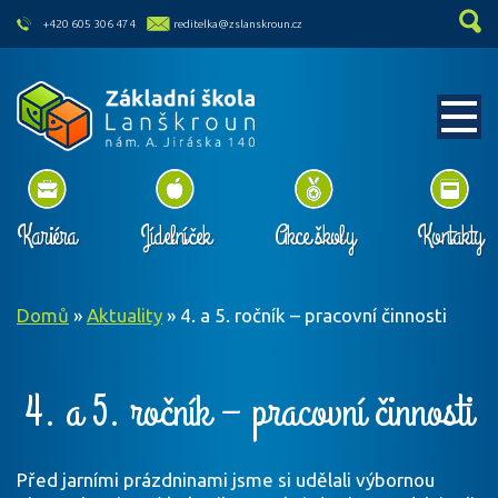
skip to main content
+420 605 306 474
reditelka@zslanskroun.cz
Kariéra
Jídelníček
Akce školy
Kontakty
Domů
»
Aktuality
»
4. a 5. ročník – pracovní činnosti
4. a 5. ročník – pracovní činnosti
Před jarními prázdninami jsme si udělali výbornou