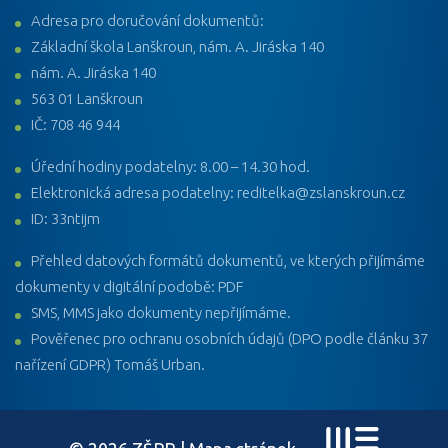
Adresa pro doručování dokumentů:
Základní škola Lanškroun, nám. A. Jiráska 140
nám. A. Jiráska 140
563 01 Lanškroun
IČ: 708 46 944
Úřední hodiny podatelny: 8.00 – 14.30 hod.
Elektronická adresa podatelny: reditelka@zslanskroun.cz
ID: 33ntijm
Přehled datových formátů dokumentů, ve kterých přijímáme
dokumenty v digitální podobě: PDF
SMS, MMS jako dokumenty nepřijímáme.
Pověřenec pro ochranu osobních údajů (DPO podle článku 37
nařízení GDPR) Tomáš Urban.