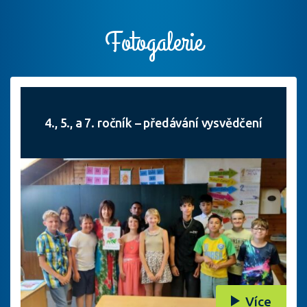
Fotogalerie
4., 5., a 7. ročník – předávání vysvědčení
Více