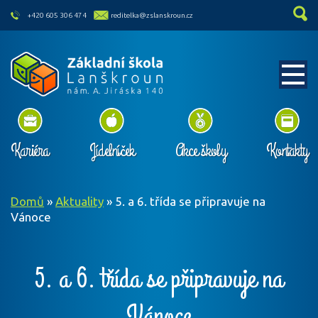
skip to main content
+420 605 306 474
reditelka@zslanskroun.cz
Kariéra
Jídelníček
Akce školy
Kontakty
Domů
»
Aktuality
»
5. a 6. třída se připravuje na
Vánoce
5. a 6. třída se připravuje na
Vánoce