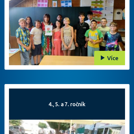
Více
4., 5. a 7. ročník