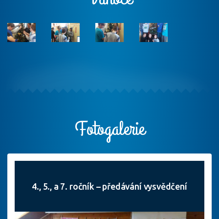
Fotogalerie
4., 5., a 7. ročník – předávání vysvědčení