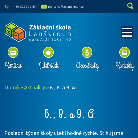
skip to main content
+420 605 306 474
reditelka@zslanskroun.cz
Kariéra
Jídelníček
Akce školy
Kontakty
Domů
»
Aktuality
»
6., 8. a 9. A
6., 8. a 9. A
Poslední týden školy utekl hodně rychle. Stihli jsme