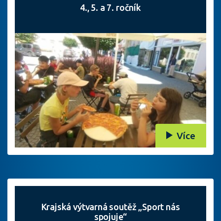
4., 5. a 7. ročník
Více
Krajská výtvarná soutěž „Sport nás
spojuje“