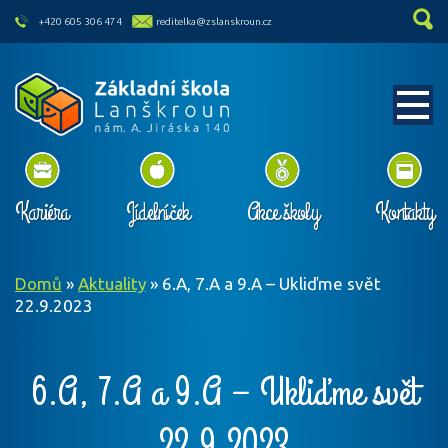
skip to main content
+420 605 306 474
reditelka@zslanskroun.cz
Kariéra
Jídelníček
Akce školy
Kontakty
Domů
»
Aktuality
»
6.A, 7.A a 9.A – Ukliďme svět
22.9.2023
6.A, 7.A a 9.A – Ukliďme svět
22.9.2023