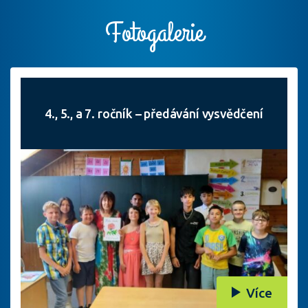
Fotogalerie
4., 5., a 7. ročník – předávání vysvědčení
Více