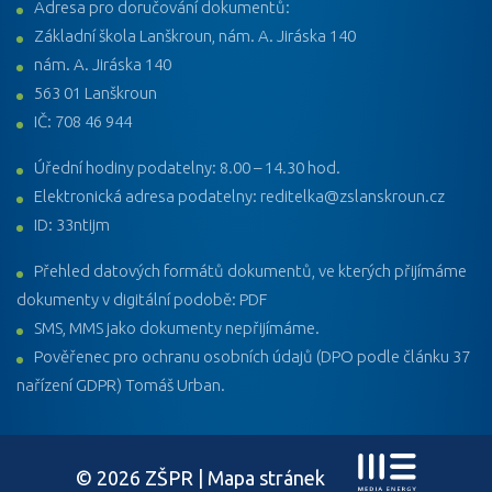
Adresa pro doručování dokumentů:
Základní škola Lanškroun, nám. A. Jiráska 140
nám. A. Jiráska 140
563 01 Lanškroun
IČ: 708 46 944
Úřední hodiny podatelny: 8.00 – 14.30 hod.
Elektronická adresa podatelny: reditelka@zslanskroun.cz
ID: 33ntijm
Přehled datových formátů dokumentů, ve kterých přijímáme
dokumenty v digitální podobě: PDF
SMS, MMS jako dokumenty nepřijímáme.
Pověřenec pro ochranu osobních údajů (DPO podle článku 37
nařízení GDPR) Tomáš Urban.
© 2026 ZŠPR |
Mapa stránek