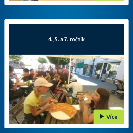
4., 5. a 7. ročník
Více