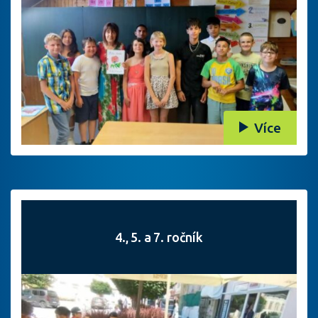
Více
4., 5. a 7. ročník