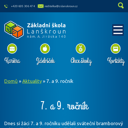
skip to main content
+420 605 306 474
reditelka@zslanskroun.cz
Kariéra
Jídelníček
Akce školy
Kontakty
Domů
»
Aktuality
»
7. a 9. ročník
7. a 9. ročník
Dnes si žáci 7. a 9. ročníku udělali sváteční bramborový