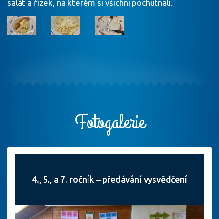
salát a řízek, na kterém si všichni pochutnali.
Fotogalerie
4., 5., a 7. ročník – předávání vysvědčení