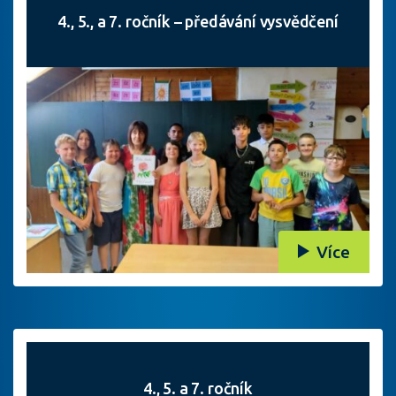
4., 5., a 7. ročník – předávání vysvědčení
Více
4., 5. a 7. ročník