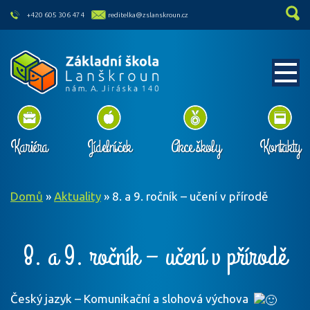
skip to main content
+420 605 306 474
reditelka@zslanskroun.cz
Kariéra
Jídelníček
Akce školy
Kontakty
Domů
»
Aktuality
»
8. a 9. ročník – učení v přírodě
8. a 9. ročník – učení v přírodě
Český jazyk – Komunikační a slohová výchova