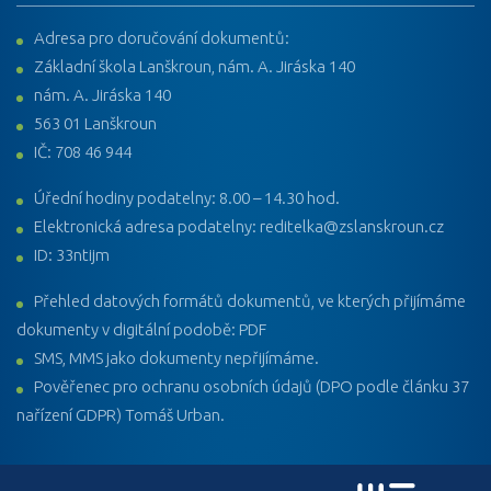
Adresa pro doručování dokumentů:
Základní škola Lanškroun, nám. A. Jiráska 140
nám. A. Jiráska 140
563 01 Lanškroun
IČ: 708 46 944
Úřední hodiny podatelny: 8.00 – 14.30 hod.
Elektronická adresa podatelny: reditelka@zslanskroun.cz
ID: 33ntijm
Přehled datových formátů dokumentů, ve kterých přijímáme
dokumenty v digitální podobě: PDF
SMS, MMS jako dokumenty nepřijímáme.
Pověřenec pro ochranu osobních údajů (DPO podle článku 37
nařízení GDPR) Tomáš Urban.