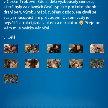
v České Třebové. Zde si děti vyzkoušely činnosti,
které byly za dávných časů typické pro toto období –
draní peří, výrobu hrábí, tvoření ozdob. Na chvíli se
staly i masopustním průvodem. Ovšem vždy je
největší atrakcí jízda vlakem a eskalátor.
Přejeme
Vám milé svátky vánoční.
J. Celá