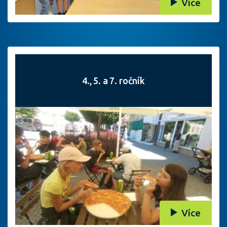
Více
4., 5. a 7. ročník
Více