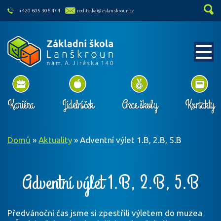
skip to main content
+420 605 306 474
reditelka@zslanskroun.cz
Kariéra
Jídelníček
Akce školy
Kontakty
Domů
»
Aktuality
»
Adventní výlet 1.B, 2.B, 5.B
Adventní výlet 1.B, 2.B, 5.B
Předvánoční čas jsme si zpestřili výletem do muzea