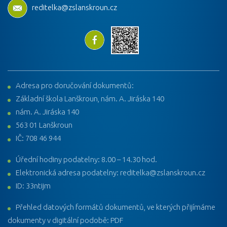
reditelka@zslanskroun.cz
Adresa pro doručování dokumentů:
Základní škola Lanškroun, nám. A. Jiráska 140
nám. A. Jiráska 140
563 01 Lanškroun
IČ: 708 46 944
Úřední hodiny podatelny: 8.00 – 14.30 hod.
Elektronická adresa podatelny: reditelka@zslanskroun.cz
ID: 33ntijm
Přehled datových formátů dokumentů, ve kterých přijímáme
dokumenty v digitální podobě: PDF