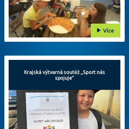
Více
Krajská výtvarná soutěž „Sport nás
spojuje“