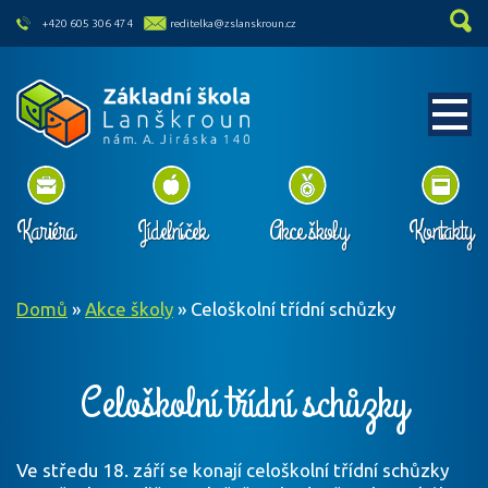
skip to main content
+420 605 306 474
reditelka@zslanskroun.cz
Kariéra
Jídelníček
Akce školy
Kontakty
Domů
»
Akce školy
»
Celoškolní třídní schůzky
Celoškolní třídní schůzky
Ve středu 18. září se konají celoškolní třídní schůzky