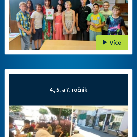
Více
4., 5. a 7. ročník