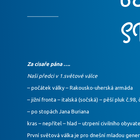
S
Za císa
ř
e p
á
na
…
.
Naši p
ř
edci v
1.sv
ě
tov
é
v
á
lce
– počátek války – Rakousko-uherská armáda
– jižní fronta – italská (sočská) – pěší pluk č.98, 
– po stopách Jana Buriana
kras – nepřítel – hlad – utrpení civilního obyvat
První světová válka je pro dnešní mladou genera