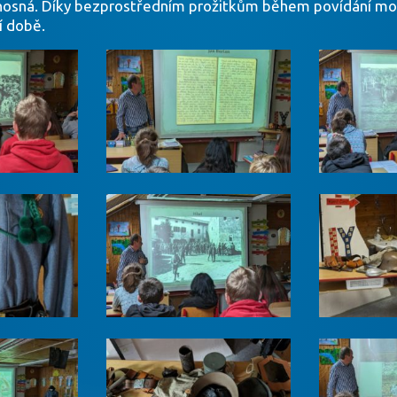
ínosná. Díky bezprostředním prožitkům během povídání moh
í době.