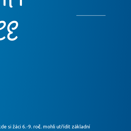
CE
e si žáci 6.-9. ro
č
. mohli utřídit základní