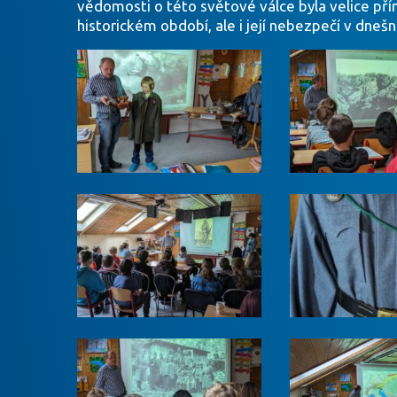
vědomosti o této světové válce byla velice př
historickém období, ale i její nebezpečí v dnešn