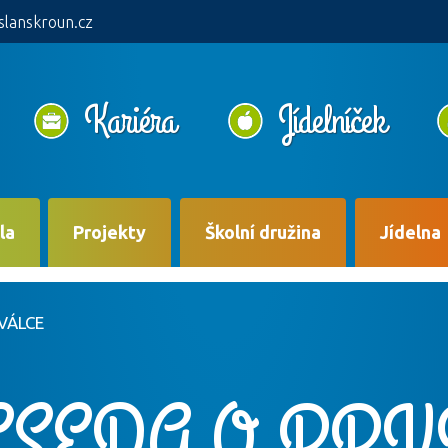
slanskroun.cz
Kariéra
Jídelníček
la
Projekty
Školní družina
Jídelna
VÁLCE
ESEDA O PRV