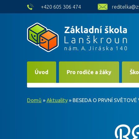
skip to main content
+420 605 306 474
reditelka@z
Úvod
Pro rodiče a žáky
Ško
Domů
»
Aktuality
»
BESEDA O PRVNÍ SVĚTOVÉ 
B