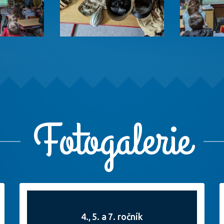
Fotogalerie
4., 5. a 7. ročník