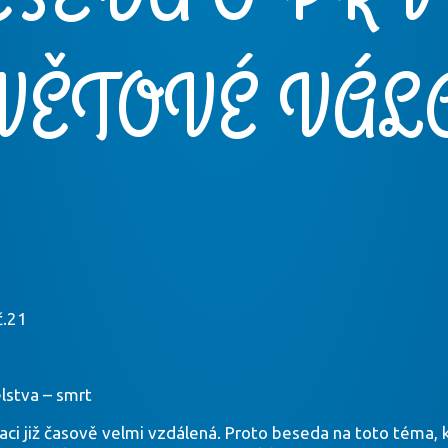
VĚTOVÉ VÁL
č.21
elstva – smrt
ci již časově velmi vzdálená. Proto beseda na toto téma, kd