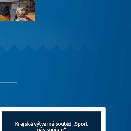
Krajská výtvarná soutěž „Sport
nás spojuje“