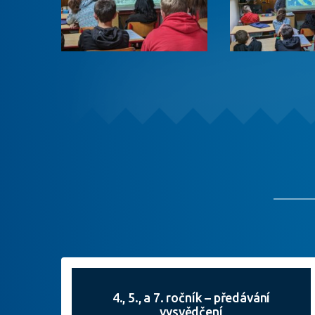
4., 5., a 7. ročník – předávání
vysvědčení