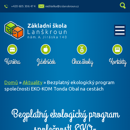
skip to main content
+420 605 306 474
reditelka@zslanskroun.cz
Kariéra
Jídelníček
Akce školy
Kontakty
Domů
»
Aktuality
»
Bezplatný ekologický program
společnosti EKO-KOM Tonda Obal na cestách
Bezplatný ekologický program
společnosti EKO-