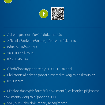
Adresa pro doručování dokumentů:
Základní škola Lanškroun, nám. A. Jiráska 140
nám. A. Jiráska 140
563 01 Lanškroun
IČ: 708 46 944
Úřední hodiny podatelny: 8.00 – 14.30 hod.
Elektronická adresa podatelny: reditelka@zslanskroun.cz
ID: 33ntijm
Přehled datových formátů dokumentů, ve kterých přijímáme
dokumenty v digitální podobě: PDF
SMS, MMS jako dokumenty nepřijímáme.