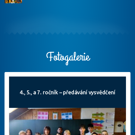
Fotogalerie
4., 5., a 7. ročník – předávání vysvědčení