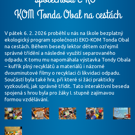
KOM Tonda Obal na cestách
V pátek 6. 2. 2026 proběhl u nás na škole bezplatný
ekologický program společnosti EKO-KOM Tonda Obal
na cestách. Během besedy lektor dětem ozřejmil
správné třídění a následné využití separovaného
odpadu. K tomu mu napomáhala výstavka Tondy Obala
– kufřík plný recyklátů a materiálů i názorné
dvouminutové filmy o recyklaci či likvidaci odpadu.
Součástí byla také hra, při které si žáci prakticky
vyzkoušeli, jak správně třídit. Tato interaktivní beseda
spojená s hrou byla pro žáky I. stupně zajímavou
formou vzdělávání.