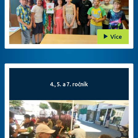
Více
4., 5. a 7. ročník