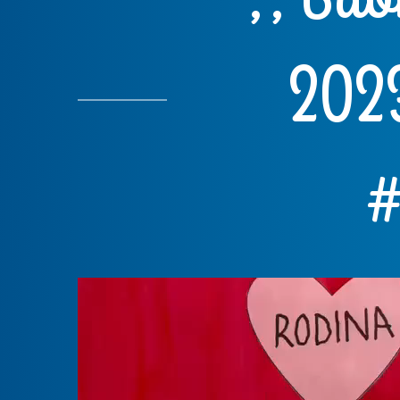
2023
#
Video
přehrávač