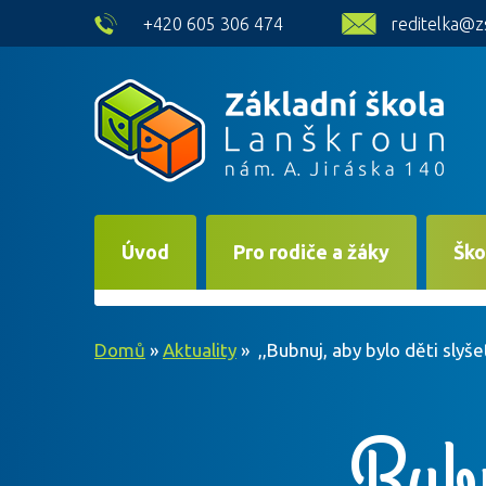
skip to main content
+420 605 306 474
reditelka@z
Úvod
Pro rodiče a žáky
Ško
Domů
»
Aktuality
»
,,Bubnuj, aby bylo děti sl
,,Bubn