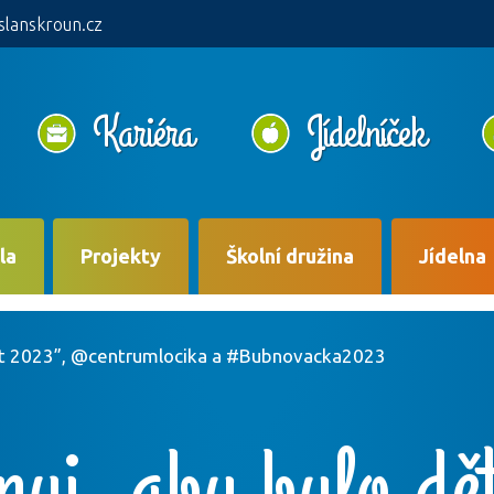
slanskroun.cz
Kariéra
Jídelníček
la
Projekty
Školní družina
Jídelna
yšet 2023”, @centrumlocika a #Bubnovacka2023
uj, aby bylo děti