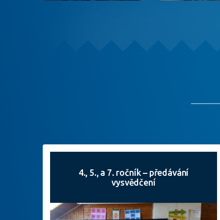
4., 5., a 7. ročník – předávání
vysvědčení