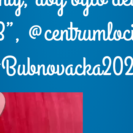
”, @centrumloc
Bubnovacka20