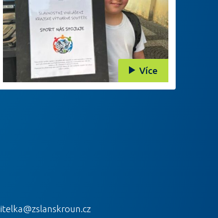
Více
itelka@zslanskroun.cz