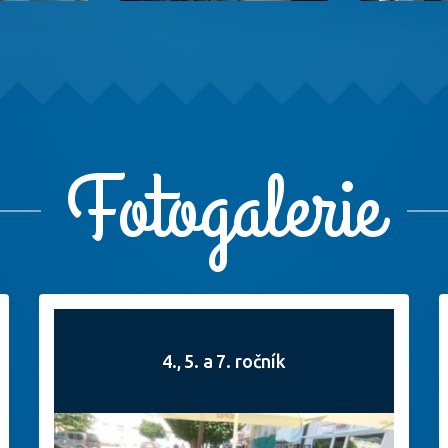
Fotogalerie
4., 5. a 7. ročník