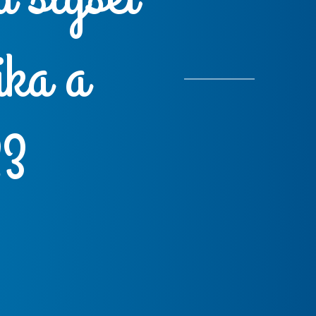
ika a
23