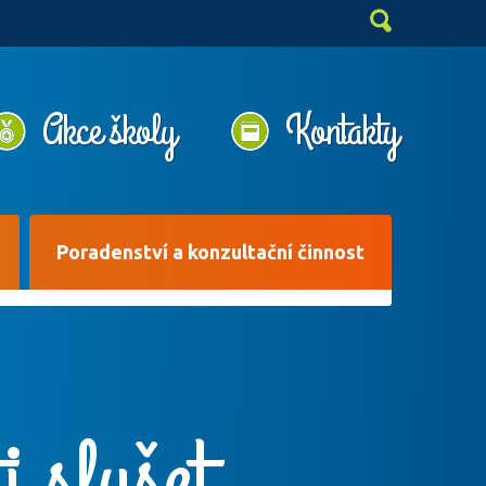
Akce školy
Kontakty
Poradenství a konzultační činnost
 slyšet