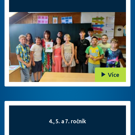
Více
4., 5. a 7. ročník