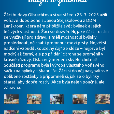
Žáci budovy Olbrachtova si ve středu 26. 3. 2025 užili
voňavé dopoledne s Janou Stejskalovou z DDM
Lanškroun, která nám přiblížila svět bylinek a jejich
léčivých vlastností. Žáci se dozvěděli, jaké části rostlin
se využívají pro zdraví, a měli možnost si bylinky
prohlédnout, očichat i promnout mezi prsty. Největší
nadšení vzbudil „kouzelný čaj“ ze slézu – nejprve byl
modrý až černý, ale po přidání citronu se proměnil v
krásně růžový. Oslazený medem skvěle chutnal!
Součástí programu byla i výroba vlastního voňavého
sáčku na bylinky – škapulíře. Žáci si do něj nasypali své
oblíbené rostlinky a připomněli si, jak se o bylinky
starat, aby dobře rostly. Akce byla nejen poučná, ale i
zábavná.