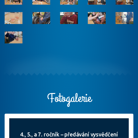
Fotogalerie
4., 5., a 7. ročník – předávání vysvědčení