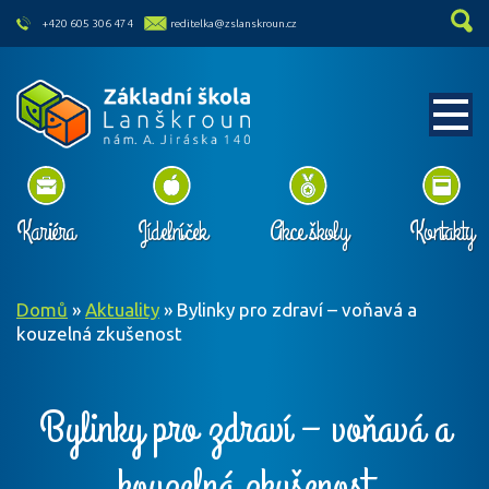
skip to main content
+420 605 306 474
reditelka@zslanskroun.cz
Kariéra
Jídelníček
Akce školy
Kontakty
Domů
»
Aktuality
»
Bylinky pro zdraví – voňavá a
kouzelná zkušenost
Bylinky pro zdraví – voňavá a
kouzelná zkušenost