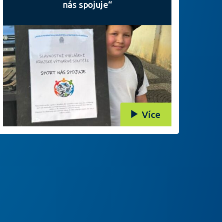
nás spojuje“
Více