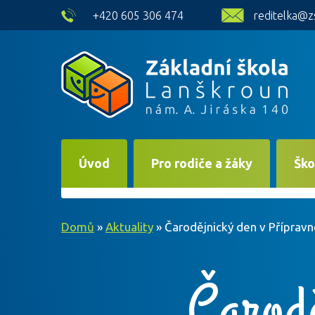
skip to main content
+420 605 306 474
reditelka@z
Úvod
Pro rodiče a žáky
Ško
Domů
»
Aktuality
»
Čarodějnický den v Přípravn
Čarodě