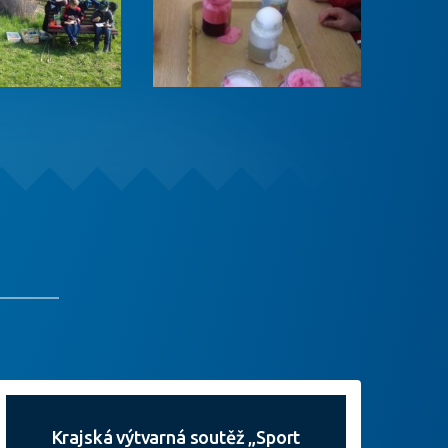
Krajská výtvarná soutěž „Sport