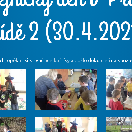
řídě 2 (30.4.202
ch, opékali si k svačince buřtíky a došlo dokonce i na kouzl