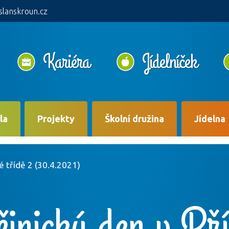
slanskroun.cz
Kariéra
Jídelníček
la
Projekty
Školní družina
Jídelna
é třídě 2 (30.4.2021)
jnický den v Př