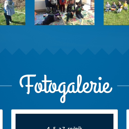
Fotogalerie
4., 5. a 7. ročník