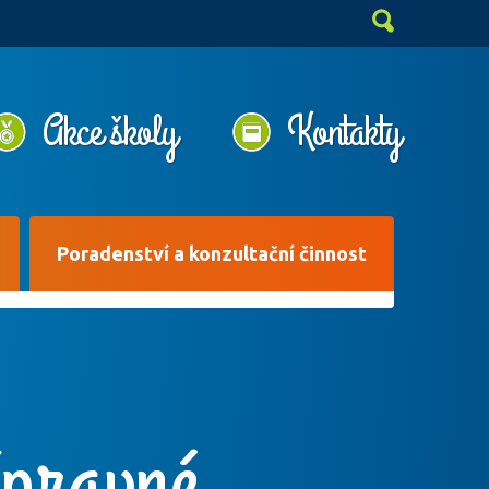
Akce školy
Kontakty
Poradenství a konzultační činnost
ípravné