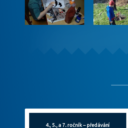
4., 5., a 7. ročník – předávání