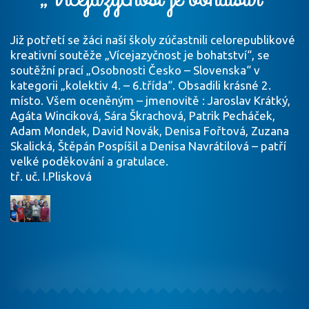
Již potřetí se žáci naší školy zúčastnili celorepublikové
kreativní soutěže „Vícejazyčnost je bohatství“, se
soutěžní prací „Osobnosti Česko – Slovenska“ v
kategorii „kolektiv 4. – 6.třída“. Obsadili krásné 2.
místo. Všem oceněným – jmenovitě : Jaroslav Krátký,
Agáta Winciková, Sára Škrachová, Patrik Pecháček,
Adam Mondek, David Novák, Denisa Fořtová, Zuzana
Skalická, Štěpán Pospíšil a Denisa Navrátilová – patří
velké poděkování a gratulace.
tř. uč. I.Plisková