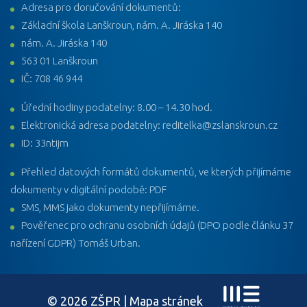
Adresa pro doručování dokumentů:
Základní škola Lanškroun, nám. A. Jiráska 140
nám. A. Jiráska 140
563 01 Lanškroun
IČ: 708 46 944
Úřední hodiny podatelny: 8.00 – 14.30 hod.
Elektronická adresa podatelny: reditelka@zslanskroun.cz
ID: 33ntijm
Přehled datových formátů dokumentů, ve kterých přijímáme
dokumenty v digitální podobě: PDF
SMS, MMS jako dokumenty nepřijímáme.
Pověřenec pro ochranu osobních údajů (DPO podle článku 37
nařízení GDPR) Tomáš Urban.
© 2026 ZŠPR |
Mapa stránek