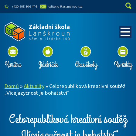
skip to main content
+420 605 306 474
reditelka@zslanskroun.cz
Kariéra
Jídelníček
Akce školy
Kontakty
Domů
»
Aktuality
»
Celorepubliková kreativní soutěž
„Vícejazyčnost je bohatství“
Celorepubliková kreativní soutěž
„Vícejazyčnost je bohatství“