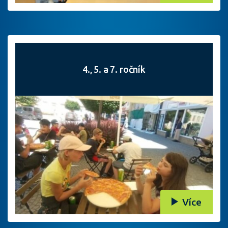
4., 5. a 7. ročník
Více