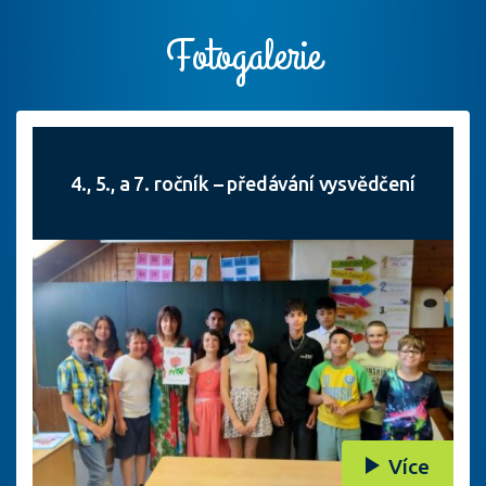
Fotogalerie
4., 5., a 7. ročník – předávání vysvědčení
Více