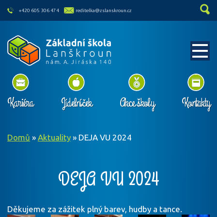
skip to main content
+420 605 306 474
reditelka@zslanskroun.cz
Kariéra
Jídelníček
Akce školy
Kontakty
Domů
»
Aktuality
»
DEJA VU 2024
DEJA VU 2024
Děkujeme za zážitek plný barev, hudby a tance.