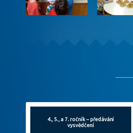
4., 5., a 7. ročník – předávání
vysvědčení