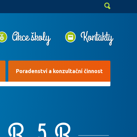
Akce školy
Kontakty
Poradenství a konzultační činnost
4.B, 5.B