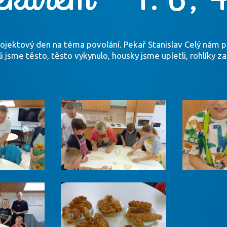
ojektový den na téma povolání. Pekař Stanislav Celý nám při
li jsme těsto, těsto vykynulo, housky jsme upletli, rohlíky 