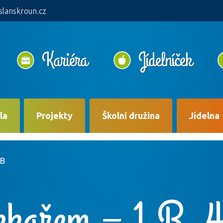
slanskroun.cz
Kariéra
Jídelníček
la
Projekty
Školní družina
Jídelna
.B
ekařem – 1.B, 