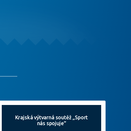
Krajská výtvarná soutěž „Sport
nás spojuje“