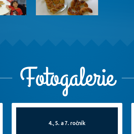
Fotogalerie
4., 5. a 7. ročník