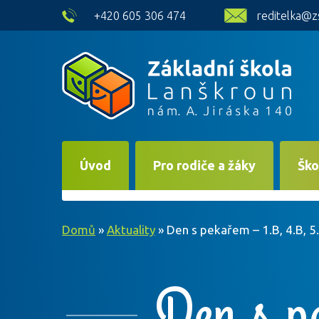
skip to main content
+420 605 306 474
reditelka@z
Úvod
Pro rodiče a žáky
Ško
Domů
»
Aktuality
»
Den s pekařem – 1.B, 4.B, 5
Den s p