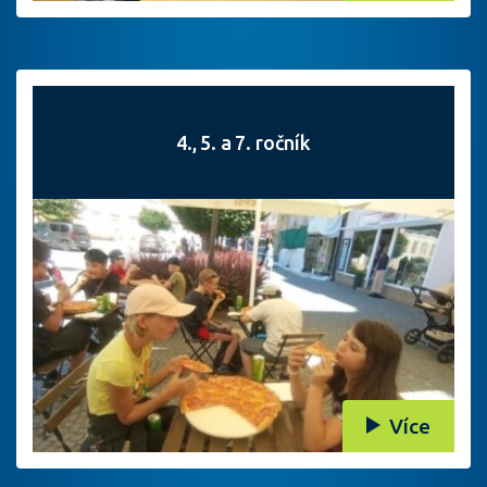
4., 5. a 7. ročník
Více