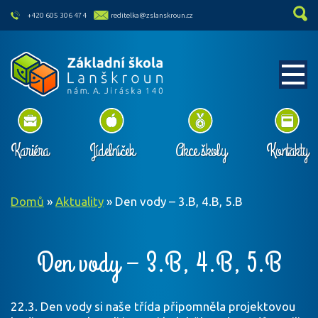
skip to main content
+420 605 306 474
reditelka@zslanskroun.cz
Kariéra
Jídelníček
Akce školy
Kontakty
Domů
»
Aktuality
»
Den vody – 3.B, 4.B, 5.B
Den vody – 3.B, 4.B, 5.B
22.3. Den vody si naše třída připomněla projektovou