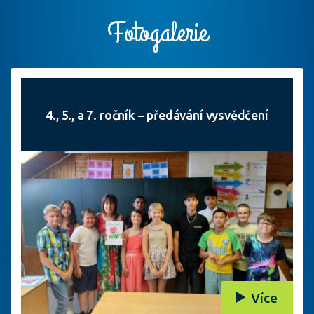
Fotogalerie
4., 5., a 7. ročník – předávání vysvědčení
Více