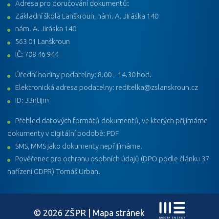
Adresa pro doručování dokumentů:
Základní škola Lanškroun, nám. A. Jiráska 140
nám. A. Jiráska 140
563 01 Lanškroun
IČ: 708 46 944
Úřední hodiny podatelny: 8.00 – 14.30 hod.
Elektronická adresa podatelny: reditelka@zslanskroun.cz
ID: 33ntijm
Přehled datových formátů dokumentů, ve kterých přijímáme
dokumenty v digitální podobě: PDF
SMS, MMS jako dokumenty nepřijímáme.
Pověřenec pro ochranu osobních údajů (DPO podle článku 37
nařízení GDPR) Tomáš Urban.
© 2026 ZŠPR |
Mapa stránek