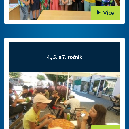
Více
4., 5. a 7. ročník