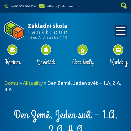
skip to main content
+420 605 306 474
reditelka@zslanskroun.cz
Kariéra
Jídelníček
Akce školy
Kontakty
Domů
»
Aktuality
»
Den Země, Jeden svět – 1.A, 2.A,
4.A
Den Země, Jeden svět – 1.A,
2.A, 4.A