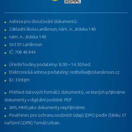
Adresa pro doručování dokumentů:
Základní škola Lanškroun, nám. A. Jiráska 140
nám. A. Jiráska 140
563 01 Lanškroun
IČ: 708 46 944
Úřední hodiny podatelny: 8.00 – 14.30 hod.
Elektronická adresa podatelny: reditelka@zslanskroun.cz
ID: 33ntijm
Přehled datových formátů dokumentů, ve kterých přijímáme
dokumenty v digitální podobě: PDF
SMS, MMS jako dokumenty nepřijímáme.
Pověřenec pro ochranu osobních údajů (DPO podle článku 37
nařízení GDPR) Tomáš Urban.