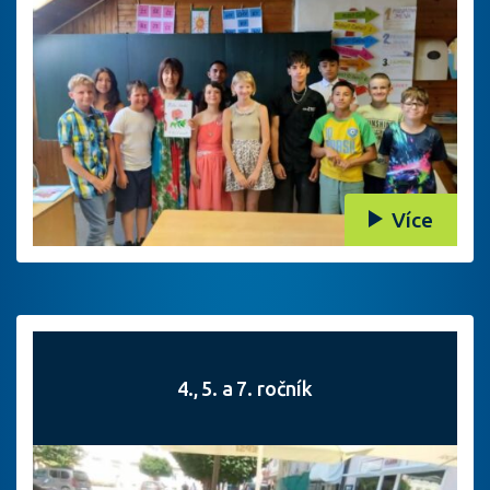
Více
4., 5. a 7. ročník