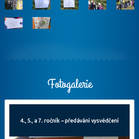
Fotogalerie
4., 5., a 7. ročník – předávání vysvědčení