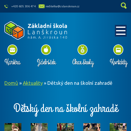
skip to main content
+420 605 306 474
reditelka@zslanskroun.cz
Kariéra
Jídelníček
Akce školy
Kontakty
Domů
»
Aktuality
»
Dětský den na školní zahradě
Dětský den na školní zahradě