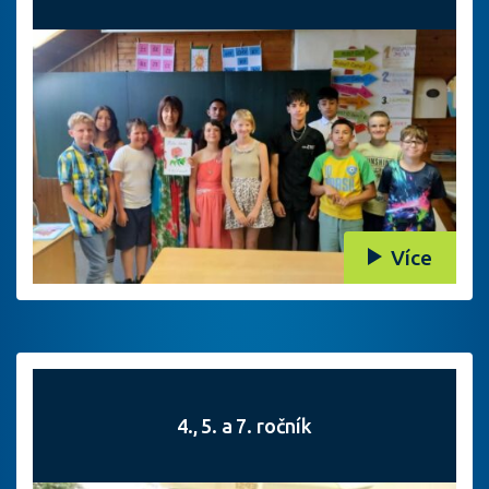
Více
4., 5. a 7. ročník