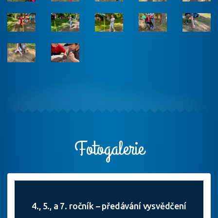
Fotogalerie
4., 5., a 7. ročník – předávání vysvědčení