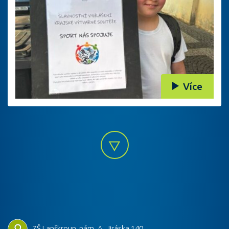
Více
ZŠ Lanškroun, nám. A. Jiráska 140