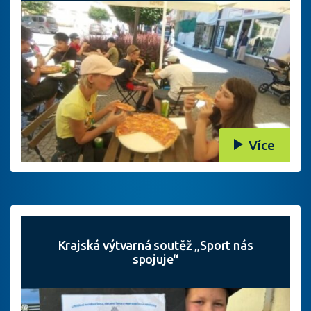
Více
Krajská výtvarná soutěž „Sport nás
spojuje“