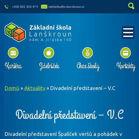
skip to main content
+420 605 306 474
reditelka@zslanskroun.cz
Kariéra
Jídelníček
Akce školy
Kontakty
Domů
»
Aktuality
»
Divadelní představení – V.C
Divadelní představení – V.C
Divadelní představení Špalíček veršů a pohádek v