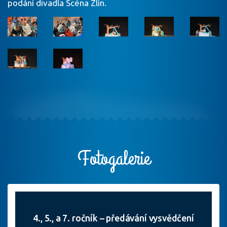
podání divadla Scéna Zlín.
Fotogalerie
4., 5., a 7. ročník – předávání vysvědčení