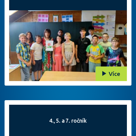
Více
4., 5. a 7. ročník