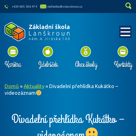
skip to main content
+420 605 306 474
reditelka@zslanskroun.cz
Kariéra
Jídelníček
Akce školy
Kontakty
Domů
»
Aktuality
»
Divadelní přehlídka Kukátko –
videozáznam
Divadelní přehlídka Kukátko –
videozáznam