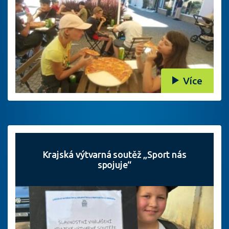
Více
Krajská výtvarná soutěž „Sport nás
spojuje“