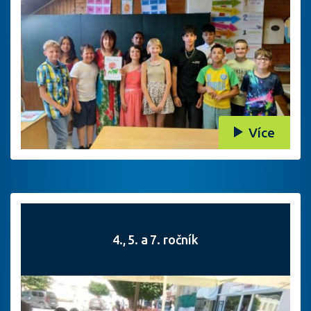
Více
4., 5. a 7. ročník