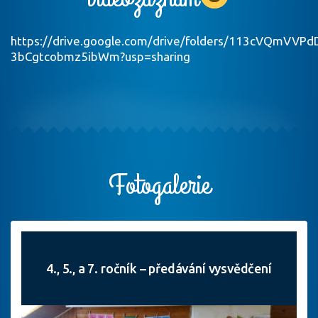
https://drive.google.com/drive/folders/113cVQmVVPd
3bCgtcobmz5ibWm?usp=sharing
Fotogalerie
4., 5., a 7. ročník – předávání vysvědčení