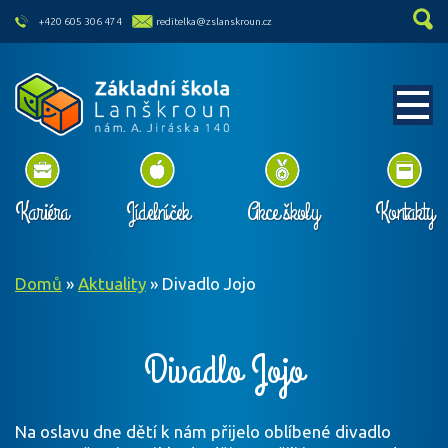
skip to main content
+420 605 306 474
reditelka@zslanskroun.cz
Kariéra
Jídelníček
Akce školy
Kontakty
Domů
»
Aktuality
»
Divadlo Jojo
Divadlo Jojo
Na oslavu dne dětí k nám přijelo oblíbené divadlo