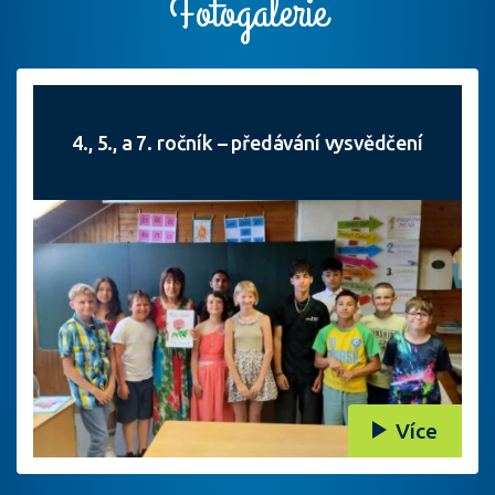
Fotogalerie
4., 5., a 7. ročník – předávání vysvědčení
Více