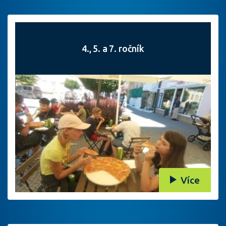
4., 5. a 7. ročník
Více