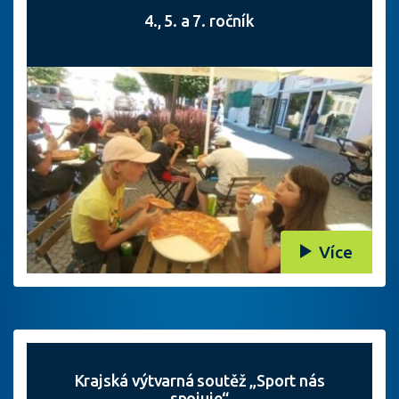
4., 5. a 7. ročník
Více
Krajská výtvarná soutěž „Sport nás
spojuje“