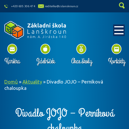
skip to main content
+420 605 306 474
reditelka@zslanskroun.cz
Kariéra
Jídelníček
Akce školy
Kontakty
Domů
»
Aktuality
»
Divadlo JOJO – Perníková
chaloupka
Divadlo JOJO – Perníková
chaloupka