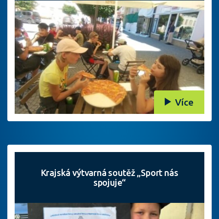
Více
Krajská výtvarná soutěž „Sport nás
spojuje“