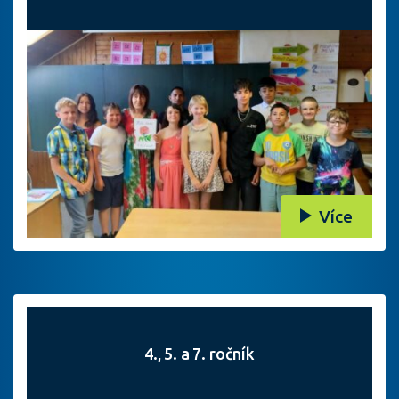
Více
4., 5. a 7. ročník