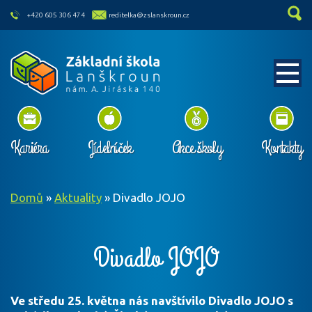
skip to main content
+420 605 306 474
reditelka@zslanskroun.cz
Kariéra
Jídelníček
Akce školy
Kontakty
Domů
»
Aktuality
»
Divadlo JOJO
Divadlo JOJO
Ve středu 25. května nás navštívilo Divadlo JOJO s