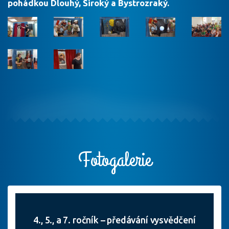
pohádkou Dlouhý, Široký a Bystrozraký.
Fotogalerie
4., 5., a 7. ročník – předávání vysvědčení