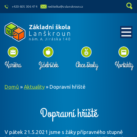
skip to main content
+420 605 306 474
reditelka@zslanskroun.cz
Kariéra
Jídelníček
Akce školy
Kontakty
Domů
»
Aktuality
»
Dopravní hřiště
Dopravní hřiště
V pátek 21.5.2021 jsme s žáky přípravného stupně