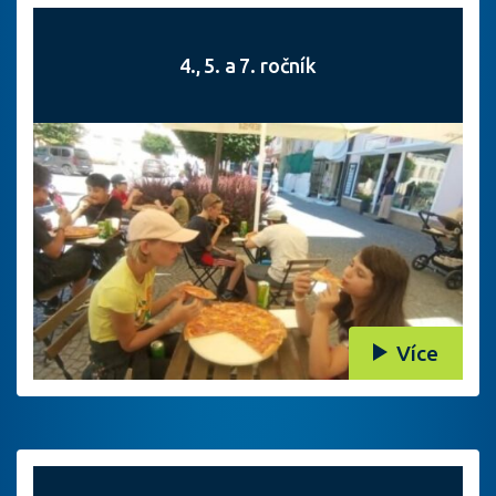
4., 5. a 7. ročník
Více