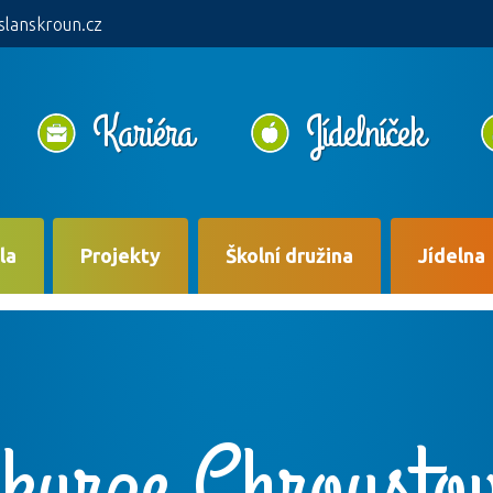
slanskroun.cz
Kariéra
Jídelníček
la
Projekty
Školní družina
Jídelna
kurze Chroustov