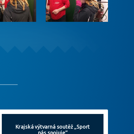
Krajská výtvarná soutěž „Sport
nás spojuje“