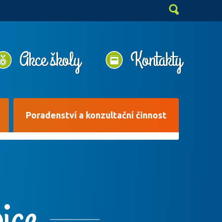
Akce školy
Kontakty
Poradenství a konzultační činnost
ice