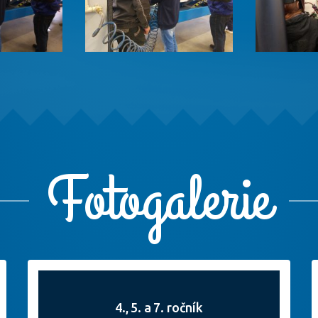
Fotogalerie
4., 5. a 7. ročník