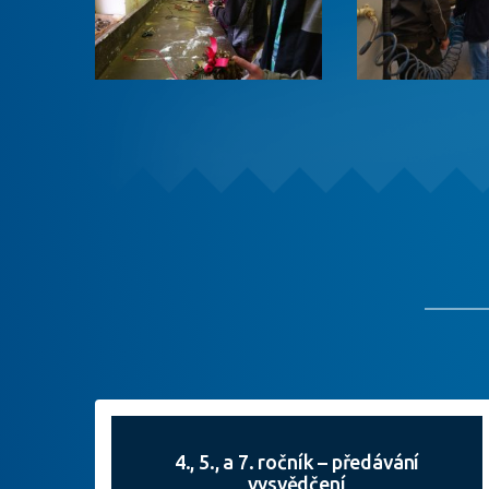
4., 5., a 7. ročník – předávání
vysvědčení