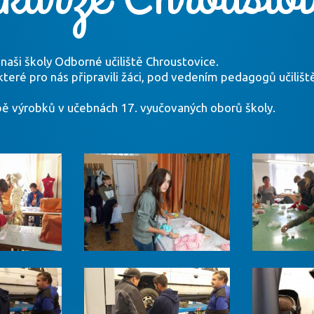
ů naši školy Odborné učiliště Chroustovice.
které pro nás připravili žáci, pod vedením pedagogů učiliště
rbě výrobků v učebnách 17. vyučovaných oborů školy.