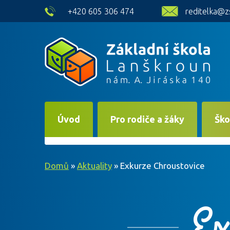
skip to main content
+420 605 306 474
reditelka@z
Úvod
Pro rodiče a žáky
Ško
Domů
»
Aktuality
»
Exkurze Chroustovice
Ex