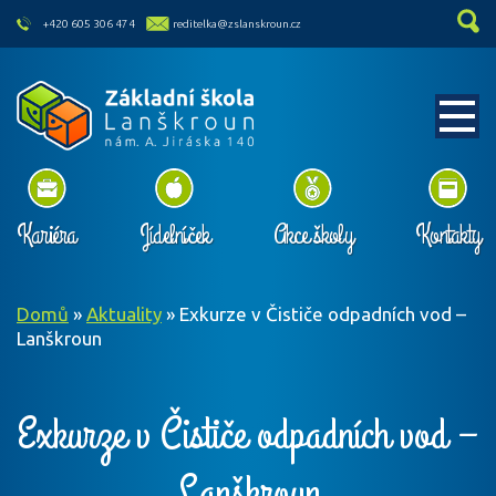
skip to main content
+420 605 306 474
reditelka@zslanskroun.cz
Kariéra
Jídelníček
Akce školy
Kontakty
Domů
»
Aktuality
»
Exkurze v Čističe odpadních vod –
Lanškroun
Exkurze v Čističe odpadních vod –
Lanškroun