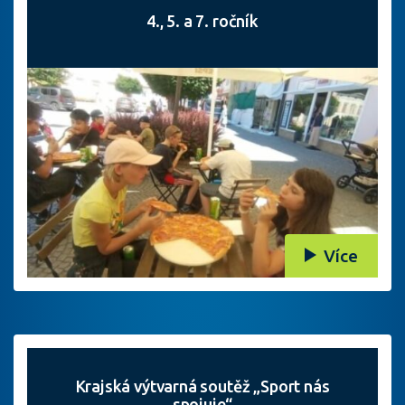
4., 5. a 7. ročník
Více
Krajská výtvarná soutěž „Sport nás
spojuje“