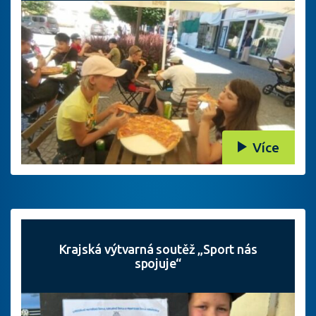
Více
Krajská výtvarná soutěž „Sport nás
spojuje“