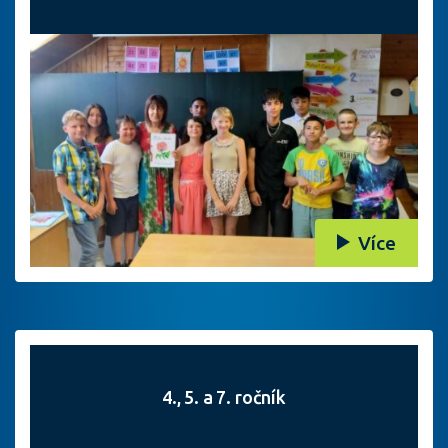
Více
4., 5. a 7. ročník