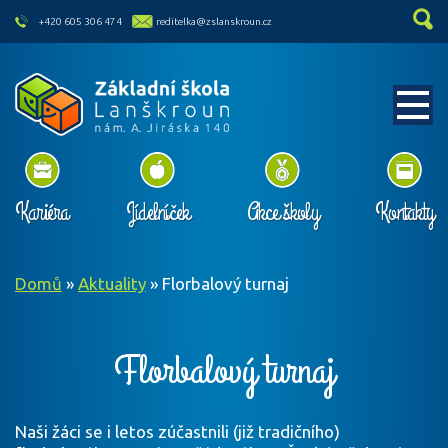
skip to main content
+420 605 306 474
reditelka@zslanskroun.cz
Kariéra
Jídelníček
Akce školy
Kontakty
Domů
»
Aktuality
»
Florbalový turnaj
Florbalový turnaj
Naši žáci se i letos zúčastnili (již tradičního)