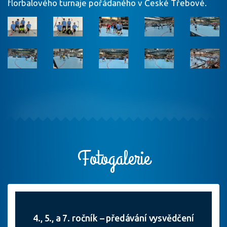
florbalového turnaje pořádaného v České Třebové.
Fotogalerie
4., 5., a 7. ročník – předávání vysvědčení