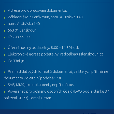
Adresa pro doručování dokumentů:
Základní škola Lanškroun, nám. A. Jiráska 140
nám. A. Jiráska 140
563 01 Lanškroun
IČ: 708 46 944
Úřední hodiny podatelny: 8.00 – 14.30 hod.
Elektronická adresa podatelny: reditelka@zslanskroun.cz
ID: 33ntijm
Přehled datových formátů dokumentů, ve kterých přijímáme
dokumenty v digitální podobě: PDF
SMS, MMS jako dokumenty nepřijímáme.
Pověřenec pro ochranu osobních údajů (DPO podle článku 37
nařízení GDPR) Tomáš Urban.