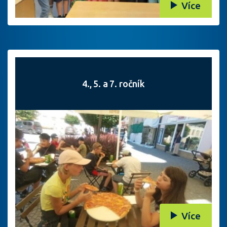
Více
4., 5. a 7. ročník
Více