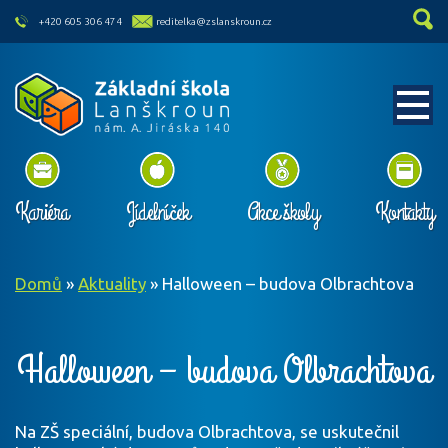
skip to main content
+420 605 306 474
reditelka@zslanskroun.cz
Kariéra
Jídelníček
Akce školy
Kontakty
Domů
»
Aktuality
»
Halloween – budova Olbrachtova
Halloween – budova Olbrachtova
Na ZŠ speciální, budova Olbrachtova, se uskutečnil