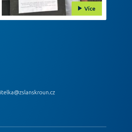
Více
itelka@zslanskroun.cz