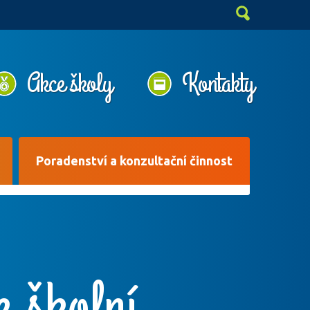
Akce školy
Kontakty
Poradenství a konzultační činnost
e školní