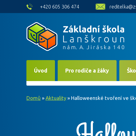
skip to main content
+420 605 306 474
reditelka@z
Úvod
Pro rodiče a žáky
Ško
Domů
»
Aktuality
»
Halloweenské tvoření ve šk
Hallowe