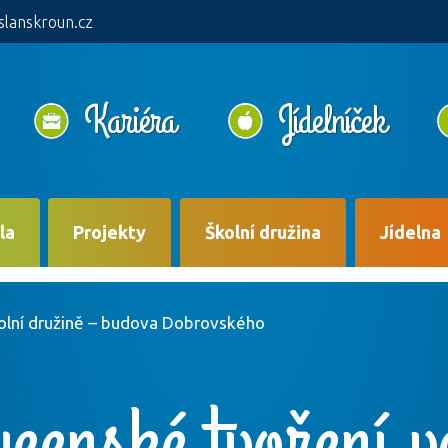
slanskroun.cz
Kariéra
Jídelníček
la
Projekty
Školní družina
Jídelna
olní družině – budova Dobrovského
enské tvoření v