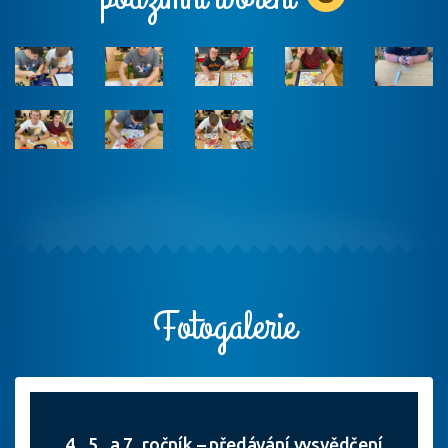
Fotogalerie
4., 5., a 7. ročník – předávání vysvědčení