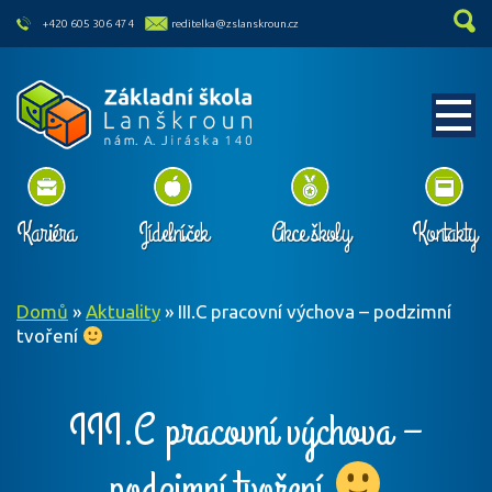
skip to main content
+420 605 306 474
reditelka@zslanskroun.cz
Kariéra
Jídelníček
Akce školy
Kontakty
Domů
»
Aktuality
»
III.C pracovní výchova – podzimní
tvoření
III.C pracovní výchova –
podzimní tvoření