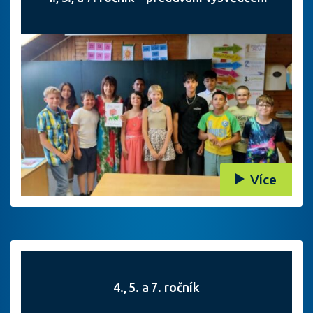
Více
4., 5. a 7. ročník