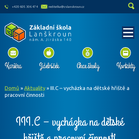
skip to main content
+420 605 306 474
reditelka@zslanskroun.cz
Kariéra
Jídelníček
Akce školy
Kontakty
Domů
»
Aktuality
»
III.C – vycházka na dětské hřiště a
pracovní činnosti
III.C – vycházka na dětské
hřiště a pracovní činnosti