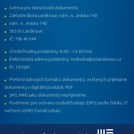
Adresa pro doručování dokumentů:
Základní škola Lanškroun, nám. A. Jiráska 140
nám. A. Jiráska 140
563 01 Lanškroun
IČ: 708 46 944
Úřední hodiny podatelny: 8.00 – 14.30 hod.
Elektronická adresa podatelny: reditelka@zslanskroun.cz
ID: 33ntijm
Přehled datových formátů dokumentů, ve kterých přijímáme
dokumenty v digitální podobě: PDF
SMS, MMS jako dokumenty nepřijímáme.
Pověřenec pro ochranu osobních údajů (DPO podle článku 37
nařízení GDPR) Tomáš Urban.