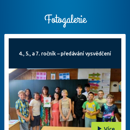
Fotogalerie
4., 5., a 7. ročník – předávání vysvědčení
Více