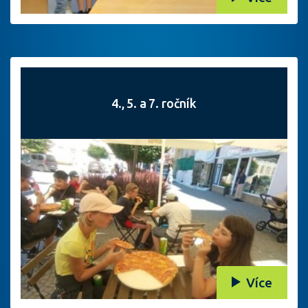
4., 5. a 7. ročník
Více