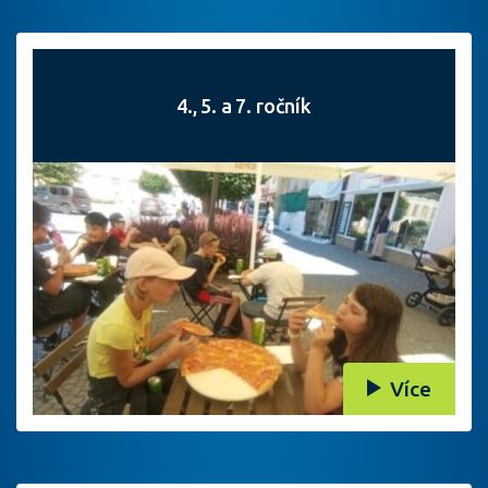
4., 5. a 7. ročník
Více