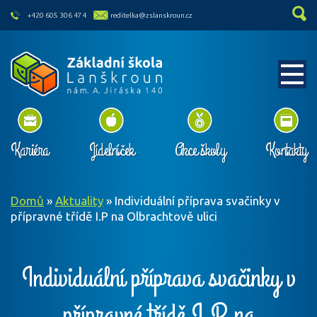
skip to main content
+420 605 306 474
reditelka@zslanskroun.cz
Kariéra
Jídelníček
Akce školy
Kontakty
Domů
»
Aktuality
»
Individuální příprava svačinky v
přípravné třídě I.P na Olbrachtově ulici
Individuální příprava svačinky v
přípravné třídě I.P na