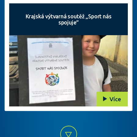
Krajská výtvarná soutěž „Sport nás
spojuje“
Více