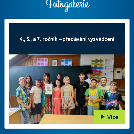
Fotogalerie
4., 5., a 7. ročník – předávání vysvědčení
Více