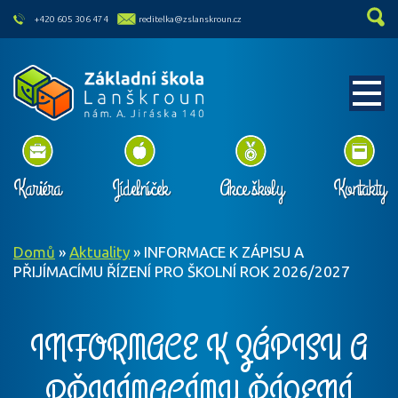
skip to main content
+420 605 306 474
reditelka@zslanskroun.cz
Kariéra
Jídelníček
Akce školy
Kontakty
Domů
»
Aktuality
»
INFORMACE K ZÁPISU A
PŘIJÍMACÍMU ŘÍZENÍ PRO ŠKOLNÍ ROK 2026/2027
INFORMACE K ZÁPISU A
PŘIJÍMACÍMU ŘÍZENÍ