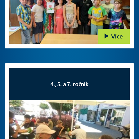
Více
4., 5. a 7. ročník