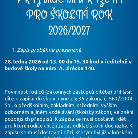
PRO ŠKOLNÍ ROK
2026/2027
Zápis proběhne prezenčně
28. ledna 2026 od 13. 00 do 15. 30 hod v ředitelně v
budově školy na nám. A. Jiráska 140.
Povinnost rodičů (zákonných zástupců dítěte) přihlásit
dítě k zápisu do školy plyne z § 36 zákona č. 561/2004
Sb., o předškolním, základním, středním, vyšším
odborném a jiném vzdělávání (školský zákon), ve znění
pozdějších předpisů. K zápisu se musí dostavit i děti,
pro které rodiče chtějí žádat odklad školní docházky. K
zápisu se musí dostavit i dětí, kterým byl již v loňském