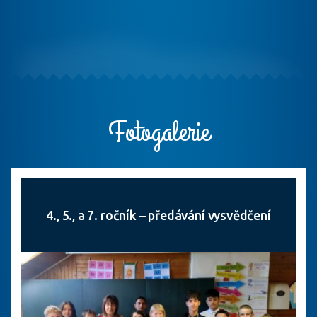
Fotogalerie
4., 5., a 7. ročník – předávání vysvědčení