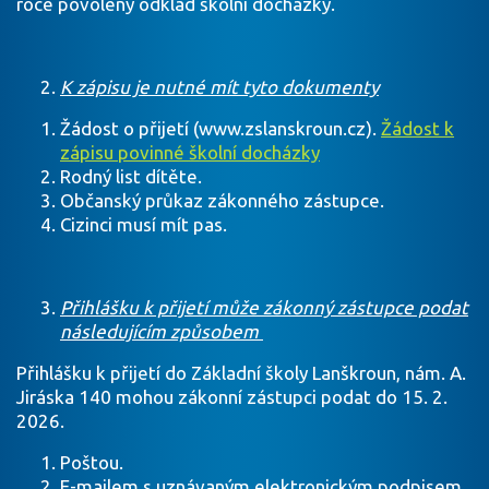
roce povolený odklad školní docházky.
K zápisu je nutné mít tyto dokumenty
Žádost o přijetí (www.zslanskroun.cz).
Žádost k
zápisu povinné školní docházky
Rodný list dítěte.
Občanský průkaz zákonného zástupce.
Cizinci musí mít pas.
Přihlášku k přijetí může zákonný zástupce podat
následujícím způsobem
Přihlášku k přijetí do Základní školy Lanškroun, nám. A.
Jiráska 140 mohou zákonní zástupci podat do 15. 2.
2026.
Poštou.
E-mailem s uznávaným elektronickým podpisem.