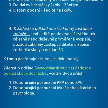
Do datové schránky školy – 33ntijm.
Osobní podání – ředitelna školy.
K žádosti o odklad
musí zákonný zástupce
doložit
–
není-li dítě po dovršení šestého roku
tělesně nebo duševně přiměřeně vyspělé,
požádá zákonný zástupce dítěte u zápisu
ředitelku školy o odklad ŠD.
K tomu potřebuje následující dokumenty:
Žádost o odklad (
www.zslanskroun.cz
)
Žádost o
odklad školní docházky
, včetně dvou příloh:
Doporučující posouzení PPP nebo SPC.
Doporučující posouzení lékař nebo klinického
psychologa.