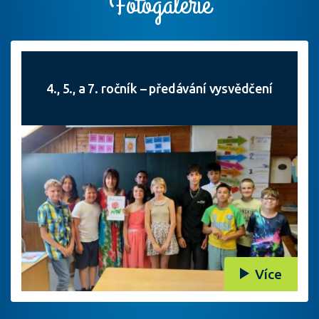
Fotogalerie
4., 5., a 7. ročník – předávání vysvědčení
Více