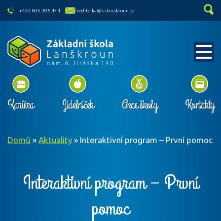
skip to main content
+420 605 306 474
reditelka@zslanskroun.cz
Kariéra
Jídelníček
Akce školy
Kontakty
Domů
»
Aktuality
»
Interaktivní program – První pomoc
Interaktivní program – První
pomoc