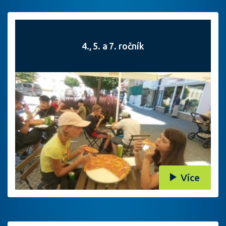
4., 5. a 7. ročník
Více